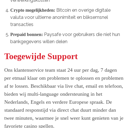
verwerkingskosten
Bitcoin en overige digitale
Crypto mogelijkheden:
valuta voor ultieme anonimiteit en bliksemsnel
transacties
Paysafe voor gebruikers die niet hun
Prepaid bonnen:
bankgegevens willen delen
Toegewijde Support
Ons klantenservice team staat 24 uur per dag, 7 dagen
per etmaal klaar om problemen te oplossen en problemen
af te lossen. Beschikbaar via live chat, email en telefoon,
bieden wij multi-language ondersteuning in het
Nederlands, Engels en verdere Europese spraak. De
standaard responstijd via direct chat duurt minder dan
twee minuten, waarmee je snel weer kunt genieten van je
favoriete casino spellen.