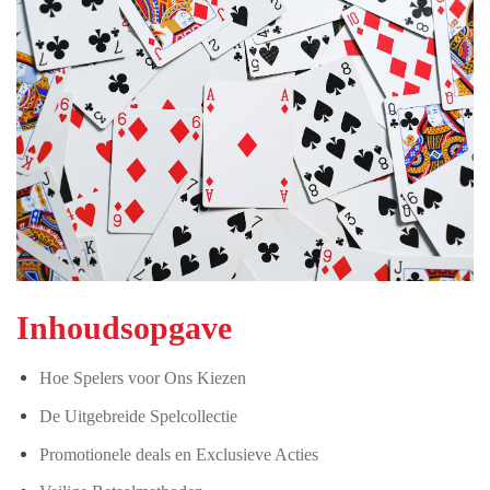
Inhoudsopgave
Hoe Spelers voor Ons Kiezen
De Uitgebreide Spelcollectie
Promotionele deals en Exclusieve Acties