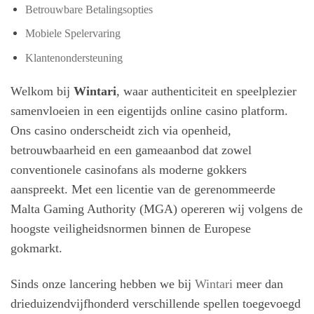
Betrouwbare Betalingsopties
Mobiele Spelervaring
Klantenondersteuning
Welkom bij
Wintari
, waar authenticiteit en speelplezier
samenvloeien in een eigentijds online casino platform.
Ons casino onderscheidt zich via openheid,
betrouwbaarheid en een gameaanbod dat zowel
conventionele casinofans als moderne gokkers
aanspreekt. Met een licentie van de gerenommeerde
Malta Gaming Authority (MGA) opereren wij volgens de
hoogste veiligheidsnormen binnen de Europese
gokmarkt.
Sinds onze lancering hebben we bij
Wintari
meer dan
drieduizendvijfhonderd verschillende spellen toegevoegd