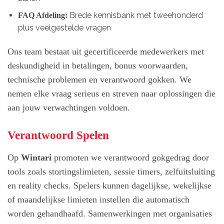
Brede kennisbank met tweehonderd
FAQ Afdeling:
plus veelgestelde vragen
Ons team bestaat uit gecertificeerde medewerkers met
deskundigheid in betalingen, bonus voorwaarden,
technische problemen en verantwoord gokken. We
nemen elke vraag serieus en streven naar oplossingen die
aan jouw verwachtingen voldoen.
Verantwoord Spelen
Op
Wintari
promoten we verantwoord gokgedrag door
tools zoals stortingslimieten, sessie timers, zelfuitsluiting
en reality checks. Spelers kunnen dagelijkse, wekelijkse
of maandelijkse limieten instellen die automatisch
worden gehandhaafd. Samenwerkingen met organisaties