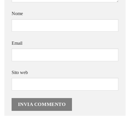
Nome
Email
Sito web