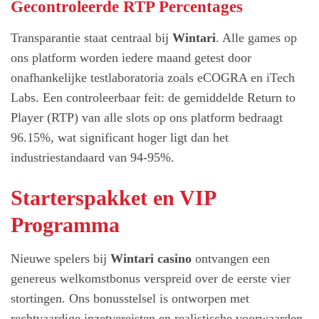
Gecontroleerde RTP Percentages
Transparantie staat centraal bij
Wintari
. Alle games op
ons platform worden iedere maand getest door
onafhankelijke testlaboratoria zoals eCOGRA en iTech
Labs. Een controleerbaar feit: de gemiddelde Return to
Player (RTP) van alle slots op ons platform bedraagt
96.15%, wat significant hoger ligt dan het
industriestandaard van 94-95%.
Starterspakket en VIP
Programma
Nieuwe spelers bij
Wintari casino
ontvangen een
genereus welkomstbonus verspreid over de eerste vier
stortingen. Ons bonusstelsel is ontworpen met
rechtvaardige inzetvereisten en realistische voorwaarden.