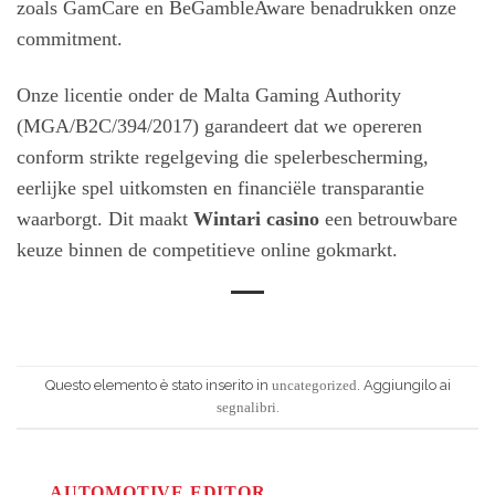
zoals GamCare en BeGambleAware benadrukken onze
commitment.
Onze licentie onder de Malta Gaming Authority
(MGA/B2C/394/2017) garandeert dat we opereren
conform strikte regelgeving die spelerbescherming,
eerlijke spel uitkomsten en financiële transparantie
waarborgt. Dit maakt
Wintari casino
een betrouwbare
keuze binnen de competitieve online gokmarkt.
Questo elemento è stato inserito in
. Aggiungilo ai
uncategorized
.
segnalibri
AUTOMOTIVE EDITOR