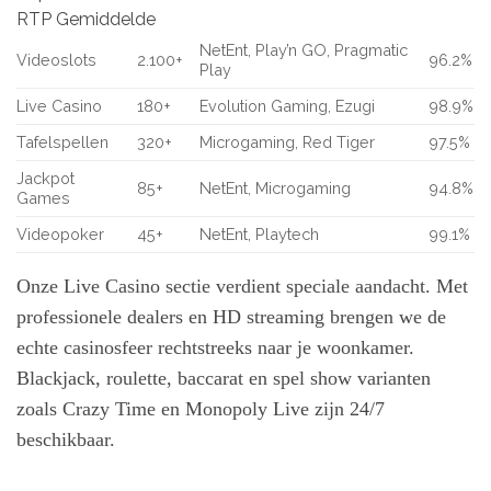
RTP Gemiddelde
NetEnt, Play’n GO, Pragmatic
Videoslots
2.100+
96.2%
Play
Live Casino
180+
Evolution Gaming, Ezugi
98.9%
Tafelspellen
320+
Microgaming, Red Tiger
97.5%
Jackpot
85+
NetEnt, Microgaming
94.8%
Games
Videopoker
45+
NetEnt, Playtech
99.1%
Onze Live Casino sectie verdient speciale aandacht. Met
professionele dealers en HD streaming brengen we de
echte casinosfeer rechtstreeks naar je woonkamer.
Blackjack, roulette, baccarat en spel show varianten
zoals Crazy Time en Monopoly Live zijn 24/7
beschikbaar.