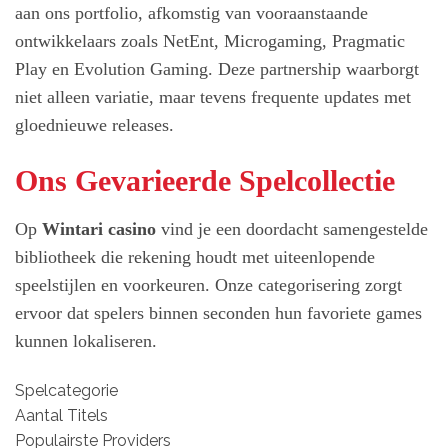
aan ons portfolio, afkomstig van vooraanstaande
ontwikkelaars zoals NetEnt, Microgaming, Pragmatic
Play en Evolution Gaming. Deze partnership waarborgt
niet alleen variatie, maar tevens frequente updates met
gloednieuwe releases.
Ons Gevarieerde Spelcollectie
Op
Wintari casino
vind je een doordacht samengestelde
bibliotheek die rekening houdt met uiteenlopende
speelstijlen en voorkeuren. Onze categorisering zorgt
ervoor dat spelers binnen seconden hun favoriete games
kunnen lokaliseren.
Spelcategorie
Aantal Titels
Populairste Providers