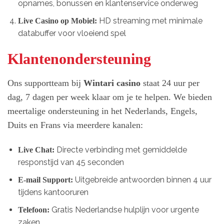
opnames, bonussen en klantenservice onderweg
HD streaming met minimale
Live Casino op Mobiel:
databuffer voor vloeiend spel
Klantenondersteuning
Ons supportteam bij
Wintari casino
staat 24 uur per
dag, 7 dagen per week klaar om je te helpen. We bieden
meertalige ondersteuning in het Nederlands, Engels,
Duits en Frans via meerdere kanalen:
Directe verbinding met gemiddelde
Live Chat:
responstijd van 45 seconden
Uitgebreide antwoorden binnen 4 uur
E-mail Support:
tijdens kantooruren
Gratis Nederlandse hulplijn voor urgente
Telefoon:
zaken