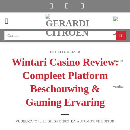
Skip
to
content
UNCATEGORIZED
Wintari Casino Review:
Compleet Platform
Beschouwing &
Gaming Ervaring
PUBBLICATO IL
DA
25 GIUGNO 2026
AUTOMOTIVE EDITOR