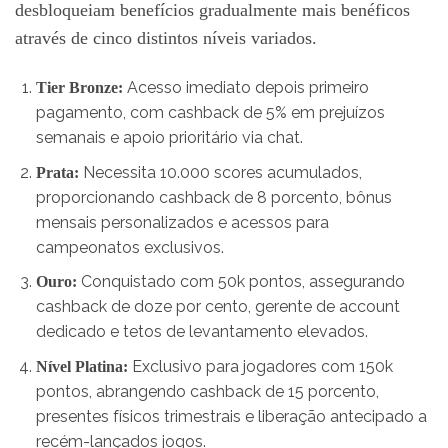
desbloqueiam benefícios gradualmente mais benéficos
através de cinco distintos níveis variados.
Acesso imediato depois primeiro
Tier Bronze:
pagamento, com cashback de 5% em prejuízos
semanais e apoio prioritário via chat.
Necessita 10.000 scores acumulados,
Prata:
proporcionando cashback de 8 porcento, bônus
mensais personalizados e acessos para
campeonatos exclusivos.
Conquistado com 50k pontos, assegurando
Ouro:
cashback de doze por cento, gerente de account
dedicado e tetos de levantamento elevados.
Exclusivo para jogadores com 150k
Nível Platina:
pontos, abrangendo cashback de 15 porcento,
presentes físicos trimestrais e liberação antecipado a
recém-lançados jogos.