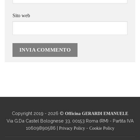
Sito web
Copyright 2019 - 2026 ©
Officina GERARDI EMANUELE
Via G.Da Castel Bolognese 33, 00153 Roma (RM) - Partita IVA
10609890586 |
-
Privacy Policy
Cookie Policy