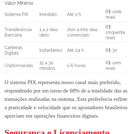
Valor Mínimo
R$ vinte
Sistema PIX
Imediato
Até 2 h
reais
R$
Transferência
1 a 2 dias
dois a três dias
cinquenta
Bancária
úteis
comerciais
reais
Carteiras
Instantâneo
Até 24 h
R$ 30
Digitais
15 a 30
R$ cem
Criptomoedas
1-6 horas
minutos
reais
O sistema PIX representa nosso canal mais preferido,
respondendo por em torno de 68% de a totalidade das as
transações realizadas na sistema. Esta preferência reflete
a praticidade e velocidade que os apostadores brasileiros
apreciam em operações financeiras digitais.
Segurança e Licenciamento