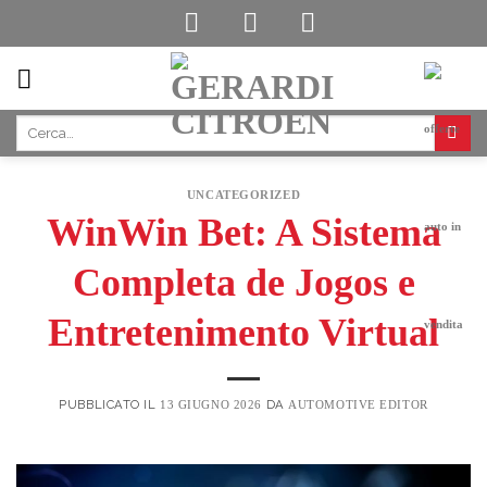
Skip
to
content
UNCATEGORIZED
WinWin Bet: A Sistema
Completa de Jogos e
Entretenimento Virtual
PUBBLICATO IL
DA
13 GIUGNO 2026
AUTOMOTIVE EDITOR