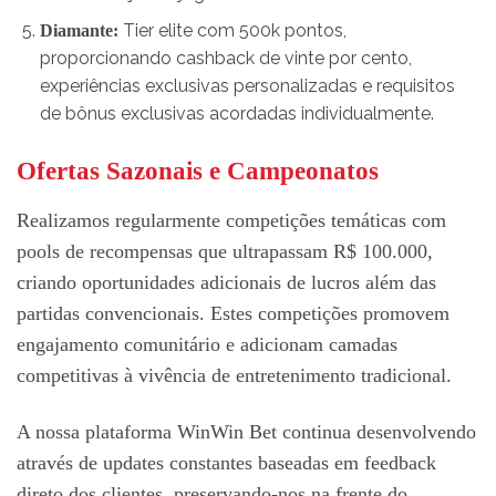
Tier elite com 500k pontos,
Diamante:
proporcionando cashback de vinte por cento,
experiências exclusivas personalizadas e requisitos
de bônus exclusivas acordadas individualmente.
Ofertas Sazonais e Campeonatos
Realizamos regularmente competições temáticas com
pools de recompensas que ultrapassam R$ 100.000,
criando oportunidades adicionais de lucros além das
partidas convencionais. Estes competições promovem
engajamento comunitário e adicionam camadas
competitivas à vivência de entretenimento tradicional.
A nossa plataforma WinWin Bet continua desenvolvendo
através de updates constantes baseadas em feedback
direto dos clientes, preservando-nos na frente do