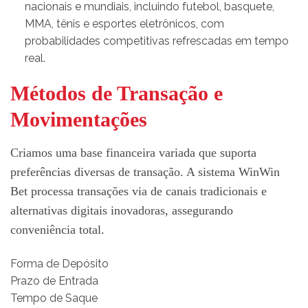
nacionais e mundiais, incluindo futebol, basquete,
MMA, tênis e esportes eletrônicos, com
probabilidades competitivas refrescadas em tempo
real.
Métodos de Transação e
Movimentações
Criamos uma base financeira variada que suporta
preferências diversas de transação. A sistema WinWin
Bet processa transações via de canais tradicionais e
alternativas digitais inovadoras, assegurando
conveniência total.
Forma de Depósito
Prazo de Entrada
Tempo de Saque