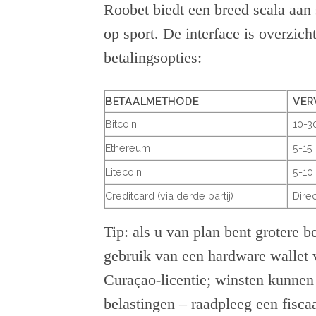
Roobet biedt een breed scala aan s
op sport. De interface is overzich
betalingsopties:
BETAALMETHODE
VER
Bitcoin
10-3
Ethereum
5-15
Litecoin
5-10
Creditcard (via derde partij)
Direc
Tip: als u van plan bent grotere 
gebruik van een hardware wallet 
Curaçao-licentie; winsten kunnen
belastingen – raadpleeg een fiscaa