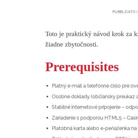
PUBBLICATO 
Toto je praktický návod krok za k
žiadne zbytočnosti.
Prerequisites
Platný e-mail a telefónne číslo pre ove
Osobné doklady (občiansky preukaz a
Stabilné internetové pripojenie – od
Zariadenie s podporou HTML5 – Casin
Platobná karta alebo e-peňaženka na 