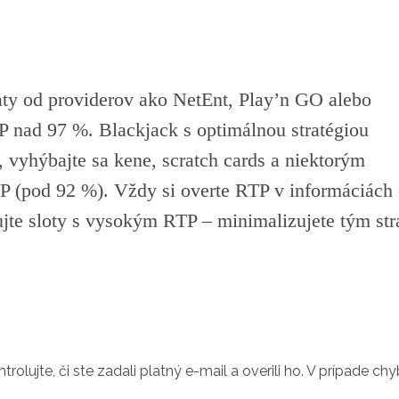
ty od providerov ako NetEnt, Play’n GO alebo
P nad 97 %. Blackjack s optimálnou stratégiou
vyhýbajte sa kene, scratch cards a niektorým
 (pod 92 %). Vždy si overte RTP v informáciách
jte sloty s vysokým RTP – minimalizujete tým str
g
rolujte, či ste zadali platný e-mail a overili ho. V prípade ch