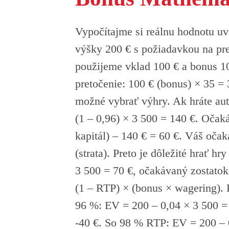
Vypočítajme si reálnu hodnotu u
výšky 200 € s požiadavkou na pr
použijeme vklad 100 € a bonus 10
pretočenie: 100 € (bonus) × 35 =
možné vybrať výhry. Ak hráte aut
(1 – 0,96) × 3 500 = 140 €. Očak
kapitál) – 140 € = 60 €. Váš očak
(strata). Preto je dôležité hrať 
3 500 = 70 €, očakávaný zostatok
(1 – RTP) × (bonus × wagering). 
96 %: EV = 200 – 0,04 × 3 500 = 
-40 €. So 98 % RTP: EV = 200 – 0