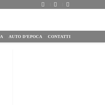
TA
AUTO D’EPOCA
CONTATTI