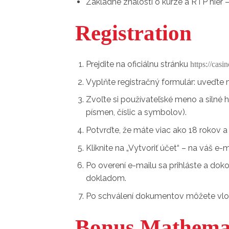
Základné znalosti o kurze a RTP hie
Registration
Prejdite na oficiálnu stránku
https://casi
Vyplňte registračný formulár: uveďte 
Zvoľte si používateľské meno a silné
písmen, číslic a symbolov).
Potvrďte, že máte viac ako 18 rokov 
Kliknite na „Vytvoriť účet“ – na váš e-
Po overení e-mailu sa prihláste a doko
dokladom.
Po schválení dokumentov môžete vloži
Bonus Mathema