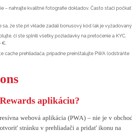
ie – nahrajte kvalitné fotografie dokladov. Často stačí počkať
e sa, že ste pri vklade zadali bonusový kód (ak je vyžadovaný)
lujte, či ste splnili všetky požiadavky na pretočenie a KYC.
 €.
e cache prehliadača, prípadne preinštalujte PWA (odstráňte
ons
Rewards aplikáciu?
gresívna webová aplikácia (PWA) – nie je v obcho
otvoriť stránku v prehliadači a pridať ikonu na