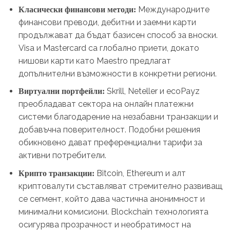
Международните
Класически финансови методи:
финансови преводи, дебитни и заемни карти
продължават да бъдат базисен способ за вноски.
Visa и Mastercard са глобално приети, докато
нишови карти като Maestro предлагат
допълнителни възможности в конкретни региони.
Skrill, Neteller и ecoPayz
Виртуални портфейли:
преобладават сектора на онлайн платежни
системи благодарение на незабавни транзакции и
добавъчна поверителност. Подобни решения
обикновено дават преференциални тарифи за
активни потребители.
Bitcoin, Ethereum и алт
Крипто транзакции:
криптовалути съставляват стремително развиващ
се сегмент, който дава частична анонимност и
минимални комисиони. Blockchain технологията
осигурява прозрачност и необратимост на