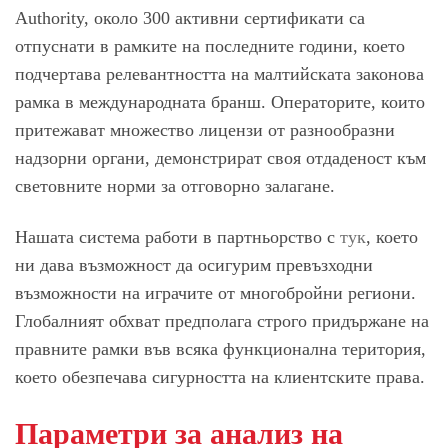
Authority, около 300 активни сертификати са
отпуснати в рамките на последните години, което
подчертава релевантността на малтийската законова
рамка в международната бранш. Операторите, които
притежават множество лицензи от разнообразни
надзорни органи, демонстрират своя отдаденост към
световните норми за отговорно залагане.
Нашата система работи в партньорство с
тук
, което
ни дава възможност да осигурим превъзходни
възможности на играчите от многобройни региони.
Глобалният обхват предполага строго придържане на
правните рамки във всяка функционална територия,
което обезпечава сигурността на клиентските права.
Параметри за анализ на