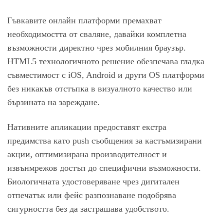
Гъвкавите онлайн платформи премахват
необходимостта от сваляне, давайки комплетна
възможности директно чрез мобилния браузър.
HTML5 технологичното решение обезпечава гладка
съвместимост с iOS, Android и други OS платформи
без никакъв отстъпка в визуалното качество или
бързината на зареждане.
Нативните апликации предоставят екстра
предимства като push съобщения за кастъмизирани
акции, оптимизирана производителност и
извънмрежов достъп до специфични възможности.
Биологичната удостоверяване чрез дигитален
отпечатък или фейс разпознаване подобрява
сигурността без да застрашава удобството.