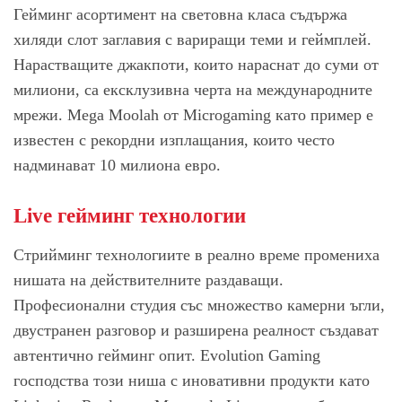
Гейминг асортимент на световна класа съдържа
хиляди слот заглавия с вариращи теми и геймплей.
Нарастващите джакпоти, които нараснат до суми от
милиони, са ексклузивна черта на международните
мрежи. Mega Moolah от Microgaming като пример е
известен с рекордни изплащания, които често
надминават 10 милиона евро.
Live гейминг технологии
Стрийминг технологиите в реално време промениха
нишата на действителните раздаващи.
Професионални студия със множество камерни ъгли,
двустранен разговор и разширена реалност създават
автентично гейминг опит. Evolution Gaming
господства този ниша с иновативни продукти като