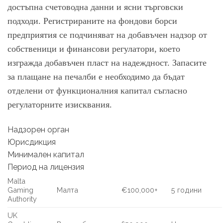
достъпна счетоводна данни и ясни търговски
подходи. Регистрираните на фондови борси
предприятия се подчиняват на добавъчен надзор от
собственици и финансови регулатори, което
изгражда добавъчен пласт на надеждност. Запасите
за плащане на печалби е необходимо да бъдат
отделени от функционалния капитал съгласно
регулаторните изисквания.
Надзорен орган
Юрисдикция
Минимален капитал
Период на лицензия
Malta
Gaming
Малта
€100,000+
5 години
Authority
UK