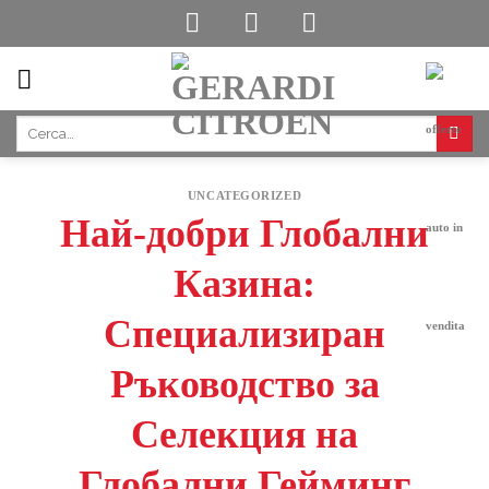
Skip
to
content
UNCATEGORIZED
Най-добри Глобални
Казина:
Специализиран
Ръководство за
Селекция на
Глобални Гейминг