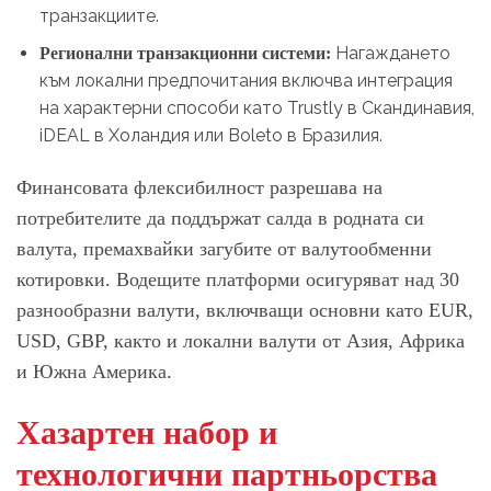
транзакциите.
Нагаждането
Регионални транзакционни системи:
към локални предпочитания включва интеграция
на характерни способи като Trustly в Скандинавия,
iDEAL в Холандия или Boleto в Бразилия.
Финансовата флексибилност разрешава на
потребителите да поддържат салда в родната си
валута, премахвайки загубите от валутообменни
котировки. Водещите платформи осигуряват над 30
разнообразни валути, включващи основни като EUR,
USD, GBP, както и локални валути от Азия, Африка
и Южна Америка.
Хазартен набор и
технологични партньорства