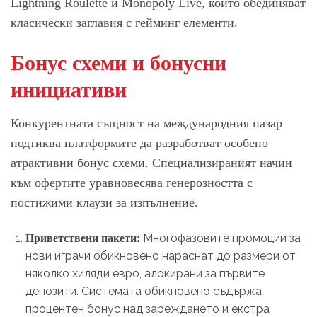
Lightning Roulette и Monopoly Live, които обединяват
класически заглавия с гейминг елементи.
Бонус схеми и бонусни
инициативи
Конкурентната същност на международния пазар
подтиква платформите да разработват особено
атрактивни бонус схеми. Специализираният начин
към офертите уравновесява генерозността с
постижими клаузи за изпълнение.
Многофазовите промоции за
Приветствени пакети:
нови играчи обикновено нараснат до размери от
няколко хиляди евро, алокирани за първите
депозити. Системата обикновено съдържа
процентен бонус над зареждането и екстра