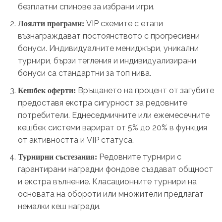
безплатни спинове за избрани игри.
VIP схемите с етапи
Лоялти програми:
възнаграждават постоянството с прогресивни
бонуси. Индивидуалните мениджъри, уникални
турнири, бързи тегления и индивидуализирани
бонуси са стандартни за топ нива.
Връщането на процент от загубите
Кешбек оферти:
предоставя екстра сигурност за редовните
потребители. Еднеседмичните или ежемесечните
кешбек системи варират от 5% до 20% в функция
от активността и VIP статуса.
Редовните турнири с
Турнирни състезания:
гарантирани наградни фондове създават общност
и екстра вълнение. Класационните турнири на
основата на обороти или множители предлагат
немалки кеш награди.