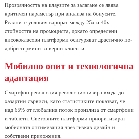
Прозрачността на клаузите за залагане се явява
критичен параметър при анализа на бонусите.
Реалните условия варират между 25x и 40x
стойността на промоцията, докато определени
висококласови платформи осигуряват драстично по-
добри термини за верни клиенти.
Мобилно опит и технологична
адаптация
Смартфон революция революционизира входа до
хазартни сървиси, като статистиките показват, че
над 65% от глобалния поток произлиза от смартфони
и таблети. Световните платформи приоритизират
мобилната оптимизация чрез гъвкав дизайн и
собствени приложения.