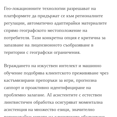
Гео-локационните технологии разрешават на
платформите да придържат се към регионалните
регулации, автоматично адаптирайки материалите
спрямо географското местоположение на
потребителя. Тази конкретна опция е критична за
запазване на лицензионното съобразяване в
територии с географски ограничения.
Вграждането на изкуствен интелект и машинно
обучение подобрява клиентското преживяване чрез
кастъмизирани препоръки за игри, прогнозна
саппорт и проактивно идентифициране на
проблемно залагане. AI асистентите с естествен
лингвистичен обработка осигуряват моментална
асистенция на множество езици, значително
повишавайки нивото на клиентското обслужване.