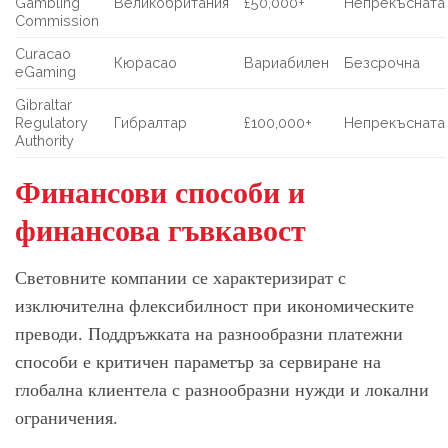
Gambling
Великобритания
£50,000+
Непрекъсната
Commission
Curacao
Кюрасао
Вариабилен
Безсрочна
eGaming
Gibraltar
Regulatory
Гибралтар
£100,000+
Непрекъсната
Authority
Финансови способи и
финансова гъвкавост
Световните компании се характеризират с
изключителна флексибилност при икономическите
преводи. Поддръжката на разнообразни платежни
способи е критичен параметър за сервиране на
глобална клиентела с разнообразни нужди и локални
ограничения.