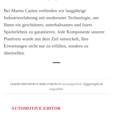
Bei Martin Casino verbinden wir langjährige
Industrieerfahrung mit modernster Technologie, um
Ihnen ein geschütztes, unterhaltsames und faires
Spielerlebnis zu garantieren. Jede Komponente unserer
Plattform wurde mit dem Ziel entwickelt, Ihre
Erwartungen nicht nur zu erfüllen, sondern zu
übertreffen.
Questo elemento è stato inserito in
. Aggiungilo ai
uncategorized
.
segnalibri
AUTOMOTIVE EDITOR