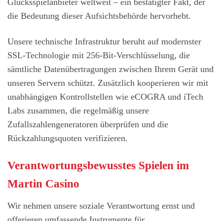
Glücksspielanbieter weltweit – ein bestätigter Fakt, der
die Bedeutung dieser Aufsichtsbehörde hervorhebt.
Unsere technische Infrastruktur beruht auf modernster
SSL-Technologie mit 256-Bit-Verschlüsselung, die
sämtliche Datenübertragungen zwischen Ihrem Gerät und
unseren Servern schützt. Zusätzlich kooperieren wir mit
unabhängigen Kontrollstellen wie eCOGRA und iTech
Labs zusammen, die regelmäßig unsere
Zufallszahlengeneratoren überprüfen und die
Rückzahlungsquoten verifizieren.
Verantwortungsbewusstes Spielen im
Martin Casino
Wir nehmen unsere soziale Verantwortung ernst und
offerieren umfassende Instrumente für