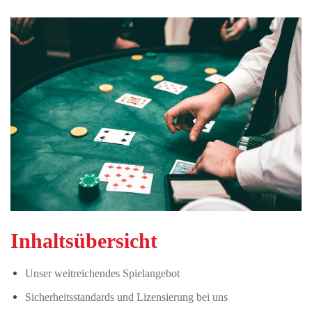
Inhaltsübersicht
Unser weitreichendes Spielangebot
Sicherheitsstandards und Lizensierung bei uns