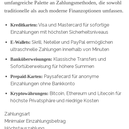
umfangreiche Palette an Zahlungsmethoden, die sowohl
traditionelle als auch moderne Finanzoptionen umfassen.
Visa und Mastercard für sofortige
Kreditkarten:
Einzahlungen mit höchsten Sicherheitsniveaus
Skrill, Neteller und PayPal ermöglichen
E-Wallets:
ultraschnelle Zahlungen innerhalb von Minuten
Klassische Transfers und
Banküberweisungen:
Sofortüberweisung für höhere Summen
Paysafecard für anonyme
Prepaid-Karten:
Einzahlungen ohne Bankkonto
Bitcoin, Ethereum und Litecoin für
Kryptowährungen:
höchste Privatsphäre und niedrige Kosten
Zahlungsart
Minimaler Einzahlungsbetrag
Höchstauszahlung