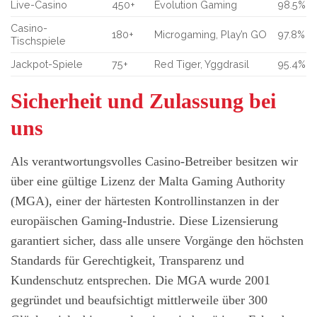
Live-Casino
450+
Evolution Gaming
98.5%
Casino-
180+
Microgaming, Play’n GO
97.8%
Tischspiele
Jackpot-Spiele
75+
Red Tiger, Yggdrasil
95.4%
Sicherheit und Zulassung bei
uns
Als verantwortungsvolles Casino-Betreiber besitzen wir
über eine gültige Lizenz der Malta Gaming Authority
(MGA), einer der härtesten Kontrollinstanzen in der
europäischen Gaming-Industrie. Diese Lizensierung
garantiert sicher, dass alle unsere Vorgänge den höchsten
Standards für Gerechtigkeit, Transparenz und
Kundenschutz entsprechen. Die MGA wurde 2001
gegründet und beaufsichtigt mittlerweile über 300