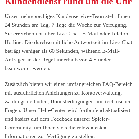
Kundendienst rund um die Uhr
Unser mehrsprachiges Kundenservice-Team steht Ihnen
24 Stunden am Tag, 7 Tage die Woche zur Verfügung.
Sie erreichen uns über Live-Chat, E-Mail oder Telefon-
Hotline. Die durchschnittliche Antwortzeit im Live-Chat
beträgt weniger als 60 Sekunden, während E-Mail-
Anfragen in der Regel innerhalb von 4 Stunden
beantwortet werden.
Zusätzlich bieten wir einen umfangreichen FAQ-Bereich
mit ausführlichen Anleitungen zu Kontoverwaltung,
Zahlungsmethoden, Bonusbedingungen und technischen
Fragen. Unser Help-Center wird fortlaufend aktualisiert
und basiert auf dem Feedback unserer Spieler-
Community, um Ihnen stets die relevantesten
Informationen zur Verfügung zu stellen.