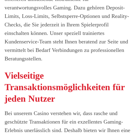
verantwortungsvolles Gaming. Dazu gehören Deposit-
Limits, Loss-Limits, Selbstsperre-Optionen und Reality-
Checks, die Sie jederzeit in Ihrem Spielerprofil
einschalten können. Unser speziell trainiertes
Kundenservice-Team steht Ihnen beratend zur Seite und
vermittelt bei Bedarf Verbindungen zu professionellen
Beratungsstellen.
Vielseitige
Transaktionsmöglichkeiten für
jeden Nutzer
Bei unserem Casino verstehen wir, dass rasche und
geschützte Transaktionen für ein exzellentes Gaming-
Erlebnis unerlässlich sind. Deshalb bieten wir Ihnen eine