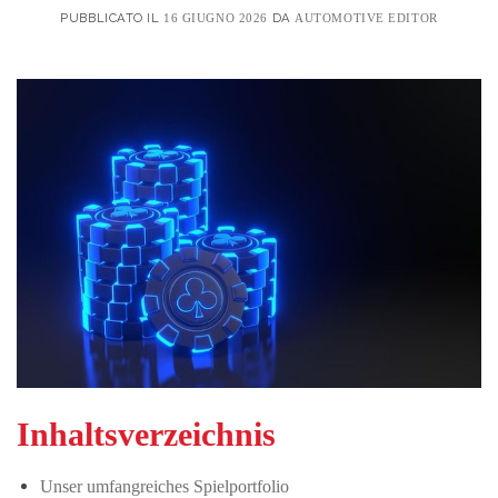
PUBBLICATO IL
DA
16 GIUGNO 2026
AUTOMOTIVE EDITOR
Inhaltsverzeichnis
Unser umfangreiches Spielportfolio