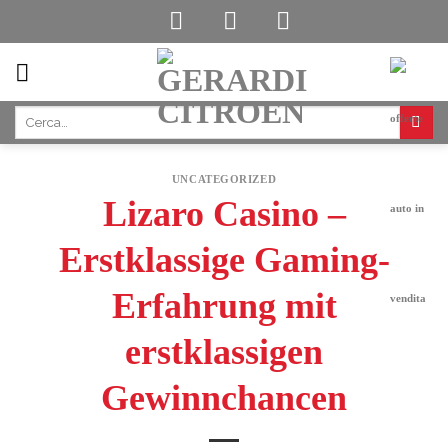
Skip
to
content
UNCATEGORIZED
Lizaro Casino –
Erstklassige Gaming-
Erfahrung mit
erstklassigen
Gewinnchancen