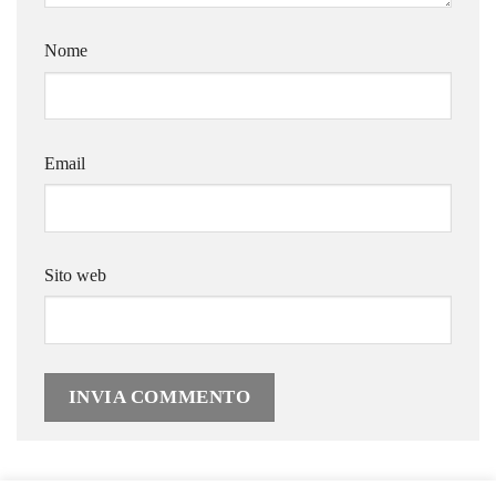
Nome
Email
Sito web