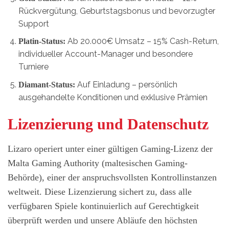
Rückvergütung, Geburtstagsbonus und bevorzugter
Support
Ab 20.000€ Umsatz – 15% Cash-Return,
Platin-Status:
individueller Account-Manager und besondere
Turniere
Auf Einladung – persönlich
Diamant-Status:
ausgehandelte Konditionen und exklusive Prämien
Lizenzierung und Datenschutz
Lizaro operiert unter einer gültigen Gaming-Lizenz der
Malta Gaming Authority (maltesischen Gaming-
Behörde), einer der anspruchsvollsten Kontrollinstanzen
weltweit. Diese Lizenzierung sichert zu, dass alle
verfügbaren Spiele kontinuierlich auf Gerechtigkeit
überprüft werden und unsere Abläufe den höchsten