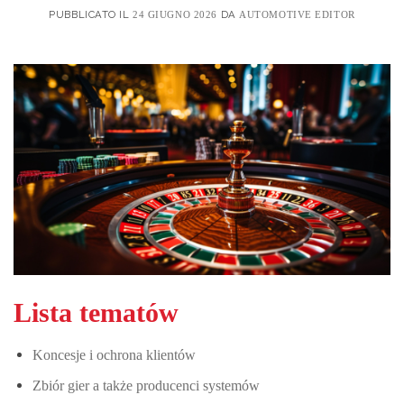
PUBBLICATO IL
DA
24 GIUGNO 2026
AUTOMOTIVE EDITOR
Lista tematów
Koncesje i ochrona klientów
Zbiór gier a także producenci systemów