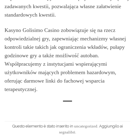
zadawanych kwestii, pozwalająca własne załatwienie
standardowych kwestii.
Kasyno Golisimo Casino zobowiązuje się na rzecz
odpowiedzialnej gry, zapewniając mechanizmy własnej
kontroli takie takich jak ograniczenia wkładów, pułapy
godzinowe gry a także możliwość autoban.
Współpracujemy z instytucjami wspierającymi
użytkowników mających problemem hazardowym,
oferując darmowe linki do fachowej wsparcia
terapeutycznej.
Questo elemento è stato inserito in
. Aggiungilo ai
uncategorized
.
segnalibri