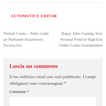
AUTOMOTIVE EDITOR
Fireball Casino – Pełny Guide
Happy Joker Gaming: Your
po Platformie Hazardowej
Personal Portal to High-End
Świeżej Ery
Online Casino Entertainment
Lascia un commento
Il tuo indirizzo email non sarà pubblicato.
I campi
obbligatori sono contrassegnati
*
Commento
*