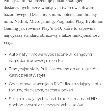
Niniejsza oferta prezentuje ponad 3500 gier
dostarczanych przez wiodących twórców software
hazardowego. Działamy z m.in. potentatami branży
m.in. NetEnt, Microgaming, Pragmatic Play, Evolution
Gaming jak również Play’n GO, które to zapewnia
najwyższą standard obrazową a także funkcjonalność
sesji.
Automaty filmowe wyposażone w rosnącymi
nagrodami powyżej milion Eur
Tradycyjne sloty fruit skierowane do entuzjastów
klasycznej stylistyki
Gry stołowe w wersjach RNG i live rozdający (koło
fortuny, blackjacka, baccara, poker)
Sekcja rozdających w real-time z streamami HD
pochodzącymi z rzeczywistych studiów