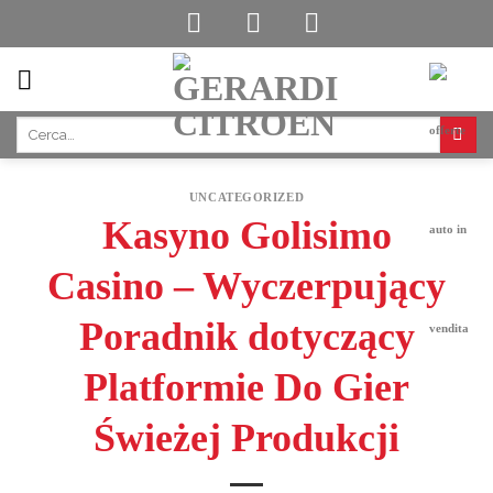
Skip
to
content
UNCATEGORIZED
Kasyno Golisimo
Casino – Wyczerpujący
Poradnik dotyczący
Platformie Do Gier
Świeżej Produkcji