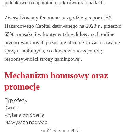
jednakowo na aparatach, jak również i padach.
Zweryfikowany fenomen: w zgodzie z raportu H2
Hazardowego Capital datowanego na 2023 r., przeszło
65% transakcji w kontynentalnych kasynach online
przeprowadzanych pozostaje obecnie za zastosowanie
sprzętu mobilnych, co dowodzi znaczące rolę
responsywności strony gamingowej.
Mechanizm bonusowy oraz
promocje
Typ oferty
Kwota
Kryteria obrócenia
Najwyższa nagroda
100% do 5000 PLN +