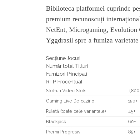
Biblioteca platformei cuprinde pe
premium recunoscuți internaționa
NetEnt, Microgaming, Evolution 
Yggdrasil spre a furniza varietat
Secțiune Jocuri
Număr total Titluri
Furnizori Principali
RTP Procentual
Slot-uri Video Slots
1,800
Gaming Live De cazino
150+
Ruletă (toate cele variantele)
45+
Blackjack
60+
Premii Progresiv
85+