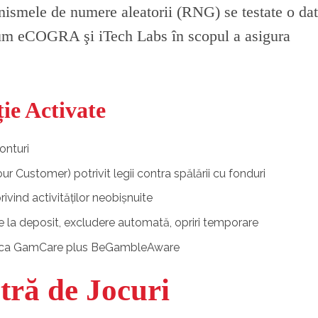
nismele de numere aleatorii (RNG) se testate o da
ecum eCOGRA şi iTech Labs în scopul a asigura
ie Activate
onturi
r Customer) potrivit legii contra spălării cu fonduri
vind activităților neobișnuite
te la deposit, excludere automată, opriri temporare
i ca GamCare plus BeGambleAware
tră de Jocuri