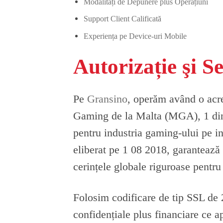
Modalități de Depunere plus Operațiuni
Support Client Calificată
Experiența pe Device-uri Mobile
Autorizație şi S
Pe
Gransino
, operăm având o acre
Gaming de la Malta (MGA), 1 din 
pentru industria gaming-ului pe 
eliberat pe 1 08 2018, garantează 
cerințele globale riguroase pentru
Folosim codificare de tip SSL de 2
confidențiale plus financiare ce ap