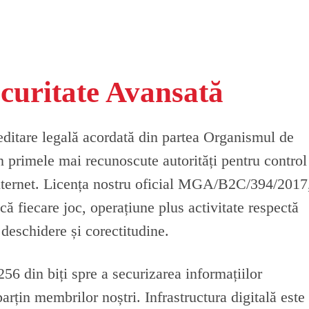
ecuritate Avansată
ditare legală acordată din partea Organismul de
primele mai recunoscute autorități pentru control
internet. Licența nostru oficial MGA/B2C/394/2017
că fiecare joc, operațiune plus activitate respectă
 deschidere și corectitudine.
56 din biți spre a securizarea informațiilor
arțin membrilor noștri. Infrastructura digitală este