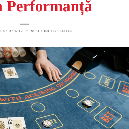
a Performanță
IL
DA
9 GIUGNO 2026
AUTOMOTIVE EDITOR