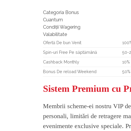
Categoria Bonus
Cuantum
Condiții Wagering
Valabilitate
Ofertă De bun Venit
100
Spin-uri Free Pe săptămână
50-2
Cashback Monthly
10%
Bonus De reload Weekend
50%
Sistem Premium cu Pri
Membrii scheme-ei nostru VIP de 
personali, limitări de retragere ma
evenimente exclusive speciale. P