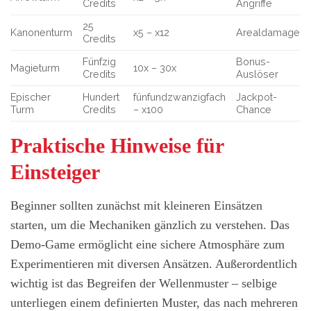
Credits
Angriffe
25
Kanonenturm
x5 – x12
Arealdamage
Credits
Fünfzig
Bonus-
Magieturm
10x – 30x
Credits
Auslöser
Epischer
Hundert
fünfundzwanzigfach
Jackpot-
Turm
Credits
– x100
Chance
Praktische Hinweise für
Einsteiger
Beginner sollten zunächst mit kleineren Einsätzen
starten, um die Mechaniken gänzlich zu verstehen. Das
Demo-Game ermöglicht eine sichere Atmosphäre zum
Experimentieren mit diversen Ansätzen. Außerordentlich
wichtig ist das Begreifen der Wellenmuster – selbige
unterliegen einem definierten Muster, das nach mehreren