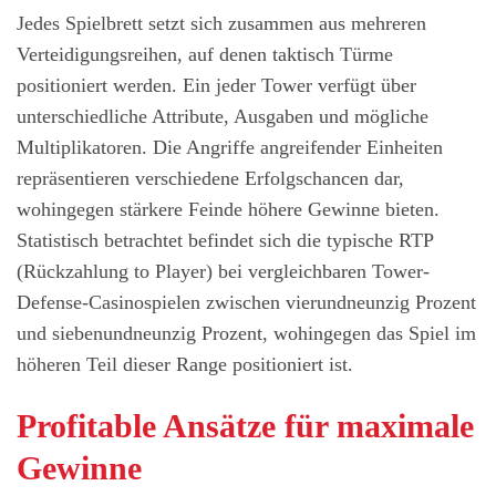
Jedes Spielbrett setzt sich zusammen aus mehreren
Verteidigungsreihen, auf denen taktisch Türme
positioniert werden. Ein jeder Tower verfügt über
unterschiedliche Attribute, Ausgaben und mögliche
Multiplikatoren. Die Angriffe angreifender Einheiten
repräsentieren verschiedene Erfolgschancen dar,
wohingegen stärkere Feinde höhere Gewinne bieten.
Statistisch betrachtet befindet sich die typische RTP
(Rückzahlung to Player) bei vergleichbaren Tower-
Defense-Casinospielen zwischen vierundneunzig Prozent
und siebenundneunzig Prozent, wohingegen das Spiel im
höheren Teil dieser Range positioniert ist.
Profitable Ansätze für maximale
Gewinne