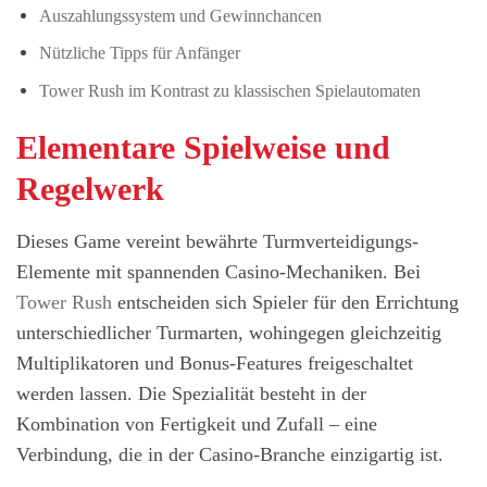
Auszahlungssystem und Gewinnchancen
Nützliche Tipps für Anfänger
Tower Rush im Kontrast zu klassischen Spielautomaten
Elementare Spielweise und
Regelwerk
Dieses Game vereint bewährte Turmverteidigungs-
Elemente mit spannenden Casino-Mechaniken. Bei
Tower Rush
entscheiden sich Spieler für den Errichtung
unterschiedlicher Turmarten, wohingegen gleichzeitig
Multiplikatoren und Bonus-Features freigeschaltet
werden lassen. Die Spezialität besteht in der
Kombination von Fertigkeit und Zufall – eine
Verbindung, die in der Casino-Branche einzigartig ist.