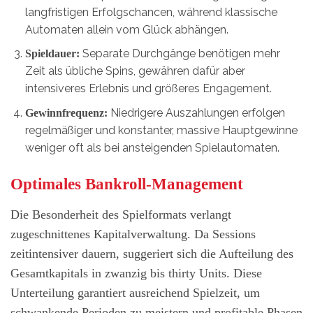
langfristigen Erfolgschancen, während klassische
Automaten allein vom Glück abhängen.
Separate Durchgänge benötigen mehr
Spieldauer:
Zeit als übliche Spins, gewähren dafür aber
intensiveres Erlebnis und größeres Engagement.
Niedrigere Auszahlungen erfolgen
Gewinnfrequenz:
regelmäßiger und konstanter, massive Hauptgewinne
weniger oft als bei ansteigenden Spielautomaten.
Optimales Bankroll-Management
Die Besonderheit des Spielformats verlangt
zugeschnittenes Kapitalverwaltung. Da Sessions
zeitintensiver dauern, suggeriert sich die Aufteilung des
Gesamtkapitals in zwanzig bis thirty Units. Diese
Unterteilung garantiert ausreichend Spielzeit, um
schwankende Perioden zu meistern und profitable Phasen