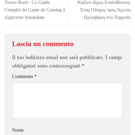
Tower Rush : Ce Guide
Καζίνα Δίχως Επαλήθευση:
Complet du Game de Gaming à
Ένας Οδηγος προς Άμεση
Approche Immédiate
Πρόσβαση στο Παιχνιδι
Lascia un commento
Il tuo indirizzo email non sarà pubblicato.
I campi
obbligatori sono contrassegnati
*
Commento
*
Nome