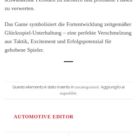
zu verwerten.
Das Game symbolisiert die Fortentwicklung zeitgemäßer
Glücksspiel-Unterhaltung – eine perfekte Verschmelzung
aus Taktik, Excitement und Erfolgspotenzial für
gehobene Spieler.
Questo elemento è stato inserito in
. Aggiungilo ai
uncategorized
.
segnalibri
AUTOMOTIVE EDITOR