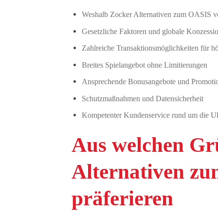
Weshalb Zocker Alternativen zum OASIS v
Gesetzliche Faktoren und globale Konzessi
Zahlreiche Transaktionsmöglichkeiten für h
Breites Spielangebot ohne Limitierungen
Ansprechende Bonusangebote und Promoti
Schutzmaßnahmen und Datensicherheit
Kompetenter Kundenservice rund um die U
Aus welchen Gr
Alternativen z
präferieren