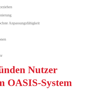
orziehen
onierung
öchste Anpassungsfähigkeit
onen
hr
ünden Nutzer
um OASIS-System