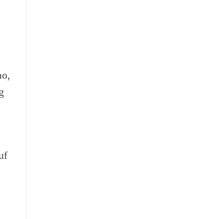
ao,
g
uf