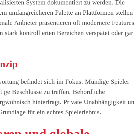
alisierten System dokumentiert zu werden. Die
inem umfangreicheren Palette an Plattformen stellen
ionale Anbieter präsentieren oft modernere Feature
stark kontrollierten Bereichen verspätet oder gar
inzip
wortung befindet sich im Fokus. Mündige Spieler
tige Beschlüsse zu treffen. Behördliche
gwöhnisch hinterfragt. Private Unabhängigkeit u
rundlage für ein echtes Spielerlebnis.
oren und globale