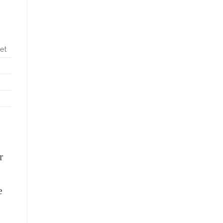
et
r
e