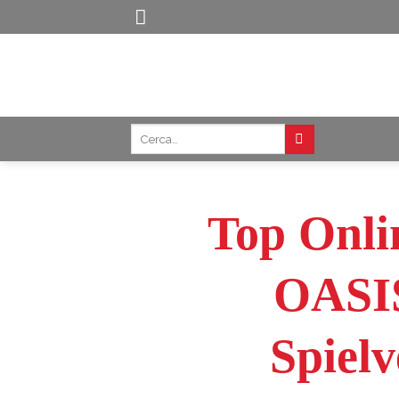
Skip
to
content
Top Onli
OASI
Spiel