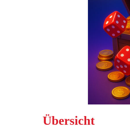
Übersicht