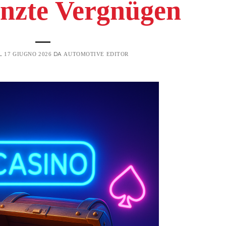
nzte Vergnügen
IL
DA
17 GIUGNO 2026
AUTOMOTIVE EDITOR