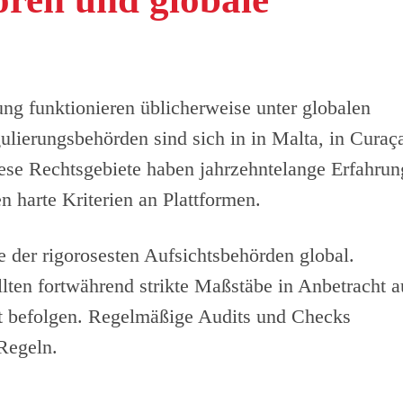
g funktionieren üblicherweise unter globalen
lierungsbehörden sind sich in in Malta, in Curaç
Diese Rechtsgebiete haben jahrzehntelange Erfahrun
n harte Kriterien an Plattformen.
der rigorosesten Aufsichtsbehörden global.
lten fortwährend strikte Maßstäbe in Anbetracht a
it befolgen. Regelmäßige Audits und Checks
 Regeln.