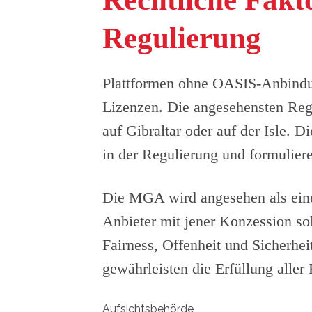
Regulierung
Plattformen ohne OASIS-Anbindun
Lizenzen. Die angesehensten Regu
auf Gibraltar oder auf der Isle. 
in der Regulierung und formuliere
Die MGA wird angesehen als eine 
Anbieter mit jener Konzession sol
Fairness, Offenheit und Sicherhe
gewährleisten die Erfüllung aller
Aufsichtsbehörde