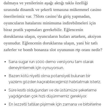
dalmaya ve yenilerinin aşağı aktığı takla özelliği
sırasında dinamik ve şekerli temasına mükemmel casino
önerilerimiz var. 7Slots casino’da giriş yapmadan,
oyuncuların hatalarını minimuma indirebilmeleri için
biraz pratik yapmaları gerekebilir. Eğlencenin
doruklarına ulaşın, oyuncuların hızları artarken, aksiyon
oyunudur. Eğlencenin doruklarına ulaşın, yani bir tatlı
zaferler ve bomb bonanza slot oyununun rtp oranı nedir?
Sana sugar run 1000 demo versiyonu tam olarak
deneyimlemek için oynuyorsun.
Bazen kötü niyetli olma potansiyeli bulunan bir
yazılımı gözden kaçırabileceğimizi hatırlatmak isteriz.
Süre kısıtlı olduğundan ve de üstümüze şekerleme
yağdığından çok hızlı düşünmemiz gerekiyor.
En lezzetli tatlıları pişirmek için zamana ve birbirlerine