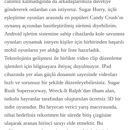
canımız kalmadığında da arkadaşlarımıza davetiye
göndererek onlardan can istiyoruz. Sugar Hurry, üçlü
eşleştirme oyunları arasında en popüleri Candy Crush’ın
oynanış açısından basitleştirilmiş sürümü diyebilirim.
Android işletim sistemine sahip cihazlarda kule savunma
oyunları oynamak isteyen kişiler için birbirinden başarılı
mobil oyunların yer aldığı bir liste hazırladık.
Teknolojinin gelişmesi ile birlikte video clip düzenleme
işlemleri için bilgisayara ihtiyaç duyulmuyor. IPad
cihazında yer alan güçlü donanım sayesinde videoları
hızlı ve sorunsuz bir şekilde düzenleyebilirsiniz. Sugar
Rush Superraceway, Wreck-It Ralph’dan ilham alan,
tutkulu hayranlar tarafından oluşturulan ücretsiz 3D bir
indie oyunudur. Bu heyecan verici yarış macerasında,
nihai hedefiniz rekortmen bir sürede bitiş çizgisine
ulaşarak aranan birinci sırayı elde etmektir. Bu