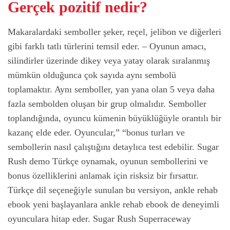
Gerçek pozitif nedir?
Makaralardaki semboller şeker, reçel, jelibon ve diğerleri
gibi farklı tatlı türlerini temsil eder. – Oyunun amacı,
silindirler üzerinde dikey veya yatay olarak sıralanmış
mümkün olduğunca çok sayıda aynı sembolü
toplamaktır. Aynı semboller, yan yana olan 5 veya daha
fazla sembolden oluşan bir grup olmalıdır. Semboller
toplandığında, oyuncu kümenin büyüklüğüyle orantılı bir
kazanç elde eder. Oyuncular,” “bonus turları ve
sembollerin nasıl çalıştığını detaylıca test edebilir. Sugar
Rush demo Türkçe oynamak, oyunun sembollerini ve
bonus özelliklerini anlamak için risksiz bir fırsattır.
Türkçe dil seçeneğiyle sunulan bu versiyon, ankle rehab
ebook yeni başlayanlara ankle rehab ebook de deneyimli
oyunculara hitap eder. Sugar Rush Superraceway