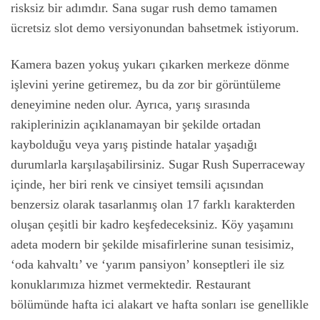
risksiz bir adımdır. Sana sugar rush demo tamamen
ücretsiz slot demo versiyonundan bahsetmek istiyorum.
Kamera bazen yokuş yukarı çıkarken merkeze dönme
işlevini yerine getiremez, bu da zor bir görüntüleme
deneyimine neden olur. Ayrıca, yarış sırasında
rakiplerinizin açıklanamayan bir şekilde ortadan
kaybolduğu veya yarış pistinde hatalar yaşadığı
durumlarla karşılaşabilirsiniz. Sugar Rush Superraceway
içinde, her biri renk ve cinsiyet temsili açısından
benzersiz olarak tasarlanmış olan 17 farklı karakterden
oluşan çeşitli bir kadro keşfedeceksiniz. Köy yaşamını
adeta modern bir şekilde misafirlerine sunan tesisimiz,
‘oda kahvaltı’ ve ‘yarım pansiyon’ konseptleri ile siz
konuklarımıza hizmet vermektedir. Restaurant
bölümünde hafta ici alakart ve hafta sonları ise genellikle