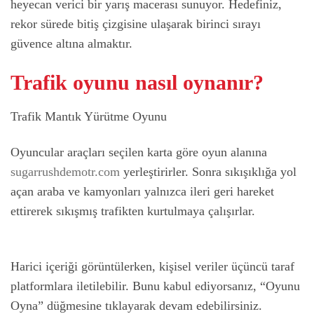
heyecan verici bir yarış macerası sunuyor. Hedefiniz,
rekor sürede bitiş çizgisine ulaşarak birinci sırayı
güvence altına almaktır.
Trafik oyunu nasıl oynanır?
Trafik Mantık Yürütme Oyunu
Oyuncular araçları seçilen karta göre oyun alanına
sugarrushdemotr.com
yerleştirirler. Sonra sıkışıklığa yol
açan araba ve kamyonları yalnızca ileri geri hareket
ettirerek sıkışmış trafikten kurtulmaya çalışırlar.
Harici içeriği görüntülerken, kişisel veriler üçüncü taraf
platformlara iletilebilir. Bunu kabul ediyorsanız, “Oyunu
Oyna” düğmesine tıklayarak devam edebilirsiniz.