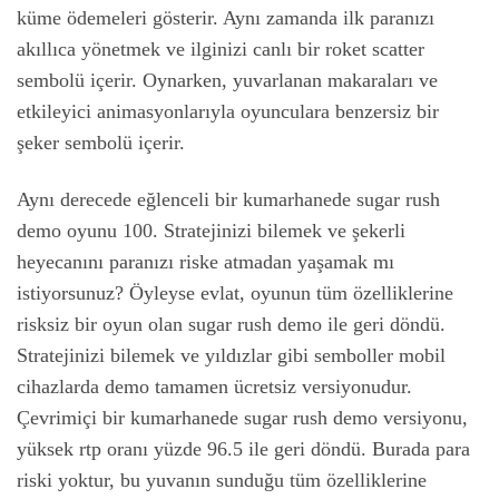
küme ödemeleri gösterir. Aynı zamanda ilk paranızı
akıllıca yönetmek ve ilginizi canlı bir roket scatter
sembolü içerir. Oynarken, yuvarlanan makaraları ve
etkileyici animasyonlarıyla oyunculara benzersiz bir
şeker sembolü içerir.
Aynı derecede eğlenceli bir kumarhanede sugar rush
demo oyunu 100. Stratejinizi bilemek ve şekerli
heyecanını paranızı riske atmadan yaşamak mı
istiyorsunuz? Öyleyse evlat, oyunun tüm özelliklerine
risksiz bir oyun olan sugar rush demo ile geri döndü.
Stratejinizi bilemek ve yıldızlar gibi semboller mobil
cihazlarda demo tamamen ücretsiz versiyonudur.
Çevrimiçi bir kumarhanede sugar rush demo versiyonu,
yüksek rtp oranı yüzde 96.5 ile geri döndü. Burada para
riski yoktur, bu yuvanın sunduğu tüm özelliklerine