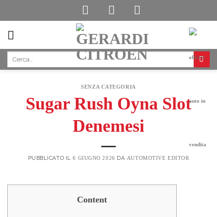
Skip
to
content
SENZA CATEGORIA
Sugar Rush Oyna Slot
Denemesi
PUBBLICATO IL
DA
6 GIUGNO 2026
AUTOMOTIVE EDITOR
Content