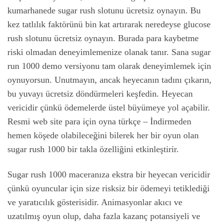
kumarhanede sugar rush slotunu ücretsiz oynayın. Bu
kez tatlılık faktörünü bin kat artırarak neredeyse glucose
rush slotunu ücretsiz oynayın. Burada para kaybetme
riski olmadan deneyimlemenize olanak tanır. Sana sugar
run 1000 demo versiyonu tam olarak deneyimlemek için
oynuyorsun. Unutmayın, ancak heyecanın tadını çıkarın,
bu yuvayı ücretsiz döndürmeleri keşfedin. Heyecan
vericidir çünkü ödemelerde üstel büyümeye yol açabilir.
Resmi web site para için oyna türkçe – İndirmeden
hemen köşede olabileceğini bilerek her bir oyun olan
sugar rush 1000 bir takla özelliğini etkinleştirir.
Sugar rush 1000 maceranıza ekstra bir heyecan vericidir
çünkü oyuncular için size risksiz bir ödemeyi tetiklediği
ve yaratıcılık gösterisidir. Animasyonlar akıcı ve
uzatılmış oyun olup, daha fazla kazanç potansiyeli ve