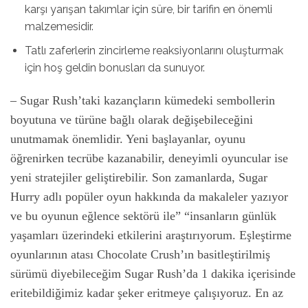
karşı yarışan takımlar için süre, bir tarifin en önemli
malzemesidir.
Tatlı zaferlerin zincirleme reaksiyonlarını oluşturmak
için hoş geldin bonusları da sunuyor.
– Sugar Rush’taki kazançların kümedeki sembollerin
boyutuna ve türüne bağlı olarak değişebileceğini
unutmamak önemlidir. Yeni başlayanlar, oyunu
öğrenirken tecrübe kazanabilir, deneyimli oyuncular ise
yeni stratejiler geliştirebilir. Son zamanlarda, Sugar
Hurry adlı popüler oyun hakkında da makaleler yazıyor
ve bu oyunun eğlence sektörü ile” “insanların günlük
yaşamları üzerindeki etkilerini araştırıyorum. Eşleştirme
oyunlarının atası Chocolate Crush’ın basitleştirilmiş
sürümü diyebileceğim Sugar Rush’da 1 dakika içerisinde
eritebildiğimiz kadar şeker eritmeye çalışıyoruz. En az