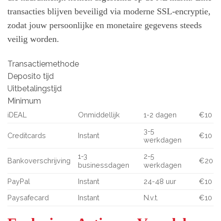
transacties blijven beveiligd via moderne SSL-encryptie,
zodat jouw persoonlijke en monetaire gegevens steeds
veilig worden.
Transactiemethode
Deposito tijd
Uitbetalingstijd
Minimum
iDEAL
Onmiddellijk
1-2 dagen
€10
3-5
Creditcards
Instant
€10
werkdagen
1-3
2-5
Bankoverschrijving
€20
businessdagen
werkdagen
PayPal
Instant
24-48 uur
€10
Paysafecard
Instant
N.v.t.
€10