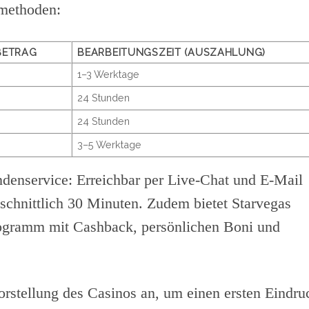
smethoden:
BETRAG
BEARBEITUNGSZEIT (AUSZAHLUNG)
1–3 Werktage
24 Stunden
24 Stunden
3–5 Werktage
undenservice: Erreichbar per Live-Chat und E-Mail
hschnittlich 30 Minuten. Zudem bietet Starvegas
ogramm mit Cashback, persönlichen Boni und
orstellung des Casinos an, um einen ersten Eindru