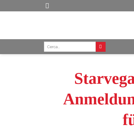
Skip
to
content
Starvega
Anmeldun
f