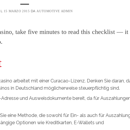
IL
DA
15 MARZO 2015
AUTOMOTIVE ADMIN
sino, take five minutes to read this checklist — it
p.
t
casino arbeitet mit einer Curacao-Lizenz. Denken Sie daran, d
nos in Deutschland möglicherweise steuerpflichtig sind.
ail-Adresse und Ausweisdokumente bereit, da für Auszahlunge
e eine Methode, die sowohl für Ein- als auch für Auszahlun
 gängige Optionen wie Kreditkarten, E-Wallets und