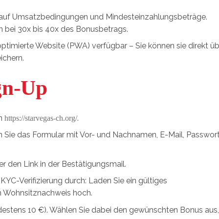
 auf Umsatzbedingungen und Mindesteinzahlungsbeträge.
 bei 30x bis 40x des Bonusbetrags.
-optimierte Website (PWA) verfügbar – Sie können sie direkt ü
ichern.
gn-Up
on
.
https://starvegas-ch.org/
len Sie das Formular mit Vor- und Nachnamen, E-Mail, Passwor
r den Link in der Bestätigungsmail.
 KYC-Verifizierung durch: Laden Sie ein gültiges
n Wohnsitznachweis hoch.
indestens 10 €). Wählen Sie dabei den gewünschten Bonus aus,