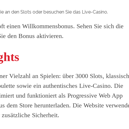
 Sie an den Slots oder besuchen Sie das Live-Casino.
oft einen Willkommensbonus. Sehen Sie sich die
ie den Bonus aktivieren.
ghts
ner Vielzahl an Spielen: über 3000 Slots, klassisc
ulette sowie ein authentisches Live-Casino. Die
timiert und funktioniert als Progressive Web App
s dem Store herunterladen. Die Website verwend
zusätzliche Sicherheit.