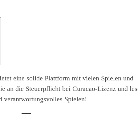
etet eine solide Plattform mit vielen Spielen und
 an die Steuerpflicht bei Curacao-Lizenz und le
d verantwortungsvolles Spielen!