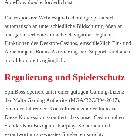
App-Download erforderlich ist.
Die responsive Webdesign-Technologie passt sich
automatisch an unterschiedliche Bildschirmgrößen an
und garantiert eine einfache Navigation. Jegliche
Funktionen des Desktop-Casinos, einschließlich Ein- und
Abhebungen, Bonus-Aktivierung und Support, sind auch
mobil komplett zugänglich.
Regulierung und Spielerschutz
SpinBoss operiert unter einer gültigen Gaming-Lizenz
der Malta Gaming Authority (MGA/B2C/394/2017),
einer der führenden Kontrollinstanzen der Industrie.
Diese Konzession garantiert, dass unser Casino hohen
Standards in Bezug auf Fairplay, Sicherheit und
verantwortungsbewusstes Spielen entspricht.