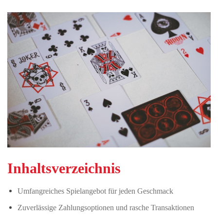
Inhaltsverzeichnis
Umfangreiches Spielangebot für jeden Geschmack
Zuverlässige Zahlungsoptionen und rasche Transaktionen