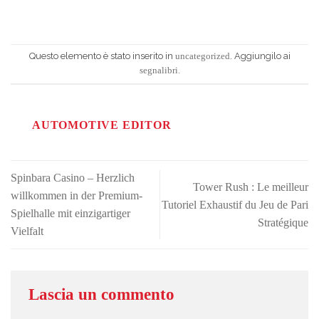
Questo elemento è stato inserito in
. Aggiungilo ai
uncategorized
.
segnalibri
AUTOMOTIVE EDITOR
Spinbara Casino – Herzlich
Tower Rush : Le meilleur
willkommen in der Premium-
Tutoriel Exhaustif du Jeu de Pari
Spielhalle mit einzigartiger
Stratégique
Vielfalt
Lascia un commento