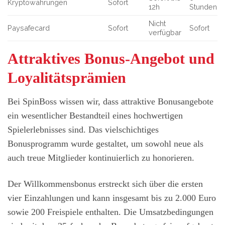
Kryptowährungen
Sofort
12h
Stunden
Nicht
Paysafecard
Sofort
Sofort
verfügbar
Attraktives Bonus-Angebot und
Loyalitätsprämien
Bei SpinBoss wissen wir, dass attraktive Bonusangebote
ein wesentlicher Bestandteil eines hochwertigen
Spielerlebnisses sind. Das vielschichtiges
Bonusprogramm wurde gestaltet, um sowohl neue als
auch treue Mitglieder kontinuierlich zu honorieren.
Der Willkommensbonus erstreckt sich über die ersten
vier Einzahlungen und kann insgesamt bis zu 2.000 Euro
sowie 200 Freispiele enthalten. Die Umsatzbedingungen