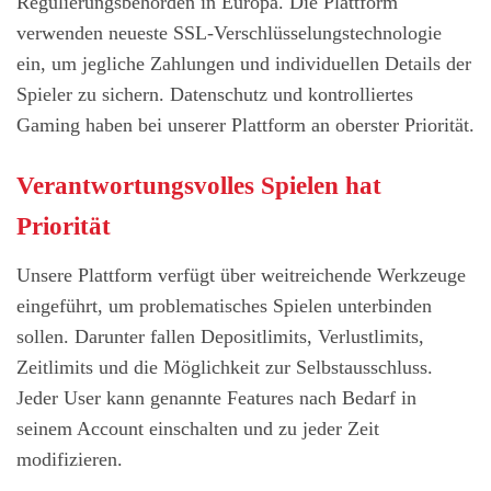
Regulierungsbehörden in Europa. Die Plattform
verwenden neueste SSL-Verschlüsselungstechnologie
ein, um jegliche Zahlungen und individuellen Details der
Spieler zu sichern. Datenschutz und kontrolliertes
Gaming haben bei unserer Plattform an oberster Priorität.
Verantwortungsvolles Spielen hat
Priorität
Unsere Plattform verfügt über weitreichende Werkzeuge
eingeführt, um problematisches Spielen unterbinden
sollen. Darunter fallen Depositlimits, Verlustlimits,
Zeitlimits und die Möglichkeit zur Selbstausschluss.
Jeder User kann genannte Features nach Bedarf in
seinem Account einschalten und zu jeder Zeit
modifizieren.