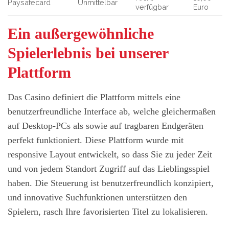
Paysafecard
Unmittelbar
verfügbar
Euro
Ein außergewöhnliche
Spielerlebnis bei unserer
Plattform
Das Casino definiert die Plattform mittels eine
benutzerfreundliche Interface ab, welche gleichermaßen
auf Desktop-PCs als sowie auf tragbaren Endgeräten
perfekt funktioniert. Diese Plattform wurde mit
responsive Layout entwickelt, so dass Sie zu jeder Zeit
und von jedem Standort Zugriff auf das Lieblingsspiel
haben. Die Steuerung ist benutzerfreundlich konzipiert,
und innovative Suchfunktionen unterstützen den
Spielern, rasch Ihre favorisierten Titel zu lokalisieren.