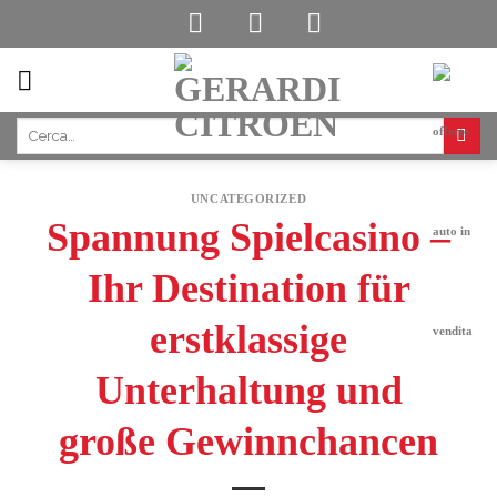
Skip
to
content
UNCATEGORIZED
Spannung Spielcasino –
Ihr Destination für
erstklassige
Unterhaltung und
große Gewinnchancen