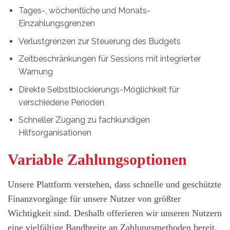
Tages-, wöchentliche und Monats-
Einzahlungsgrenzen
Verlustgrenzen zur Steuerung des Budgets
Zeitbeschränkungen für Sessions mit integrierter
Warnung
Direkte Selbstblockierungs-Möglichkeit für
verschiedene Perioden
Schneller Zugang zu fachkundigen
Hilfsorganisationen
Variable Zahlungsoptionen
Unsere Plattform verstehen, dass schnelle und geschützte
Finanzvorgänge für unsere Nutzer von größter
Wichtigkeit sind. Deshalb offerieren wir unseren Nutzern
eine vielfältige Bandbreite an Zahlungsmethoden bereit,