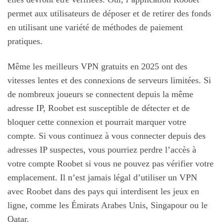
permet aux utilisateurs de déposer et de retirer des fonds
en utilisant une variété de méthodes de paiement
pratiques.
Même les meilleurs VPN gratuits en 2025 ont des
vitesses lentes et des connexions de serveurs limitées. Si
de nombreux joueurs se connectent depuis la même
adresse IP, Roobet est susceptible de détecter et de
bloquer cette connexion et pourrait marquer votre
compte. Si vous continuez à vous connecter depuis des
adresses IP suspectes, vous pourriez perdre l’accès à
votre compte Roobet si vous ne pouvez pas vérifier votre
emplacement. Il n’est jamais légal d’utiliser un VPN
avec Roobet dans des pays qui interdisent les jeux en
ligne, comme les Émirats Arabes Unis, Singapour ou le
Qatar.