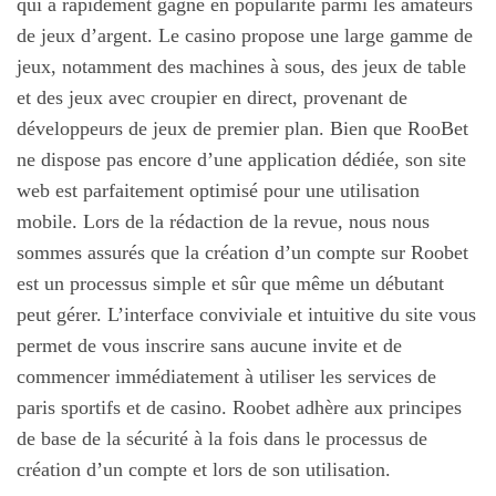
qui a rapidement gagné en popularité parmi les amateurs
de jeux d’argent. Le casino propose une large gamme de
jeux, notamment des machines à sous, des jeux de table
et des jeux avec croupier en direct, provenant de
développeurs de jeux de premier plan. Bien que RooBet
ne dispose pas encore d’une application dédiée, son site
web est parfaitement optimisé pour une utilisation
mobile. Lors de la rédaction de la revue, nous nous
sommes assurés que la création d’un compte sur Roobet
est un processus simple et sûr que même un débutant
peut gérer. L’interface conviviale et intuitive du site vous
permet de vous inscrire sans aucune invite et de
commencer immédiatement à utiliser les services de
paris sportifs et de casino. Roobet adhère aux principes
de base de la sécurité à la fois dans le processus de
création d’un compte et lors de son utilisation.