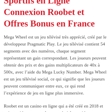
Sportifs en Ligne
Connexion Roobet et
Offres Bonus en France
Mega Wheel est un jeu télévisé très apprécié, créé par le
développeur Pragmatic Play. Le jeu télévisé contient 54
segments avec des numéros, chaque segment
représentant un gain correspondant. Les joueurs peuvent
obtenir des prix et des gains multiplicateurs de 40x à
500x, avec l’aide du Mega Lucky Number. Mega Wheel
est un jeu télévisé social, ce qui signifie que les joueurs
peuvent communiquer entre eux, ce qui rend
l’expérience de jeu en ligne plus immersive.
Roobet est un casino en ligne qui a été créé en 2018 et