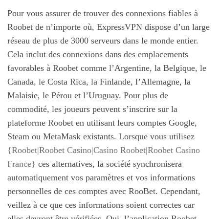
Pour vous assurer de trouver des connexions fiables à
Roobet de n’importe où, ExpressVPN dispose d’un large
réseau de plus de 3000 serveurs dans le monde entier.
Cela inclut des connexions dans des emplacements
favorables à Roobet comme l’Argentine, la Belgique, le
Canada, le Costa Rica, la Finlande, l’Allemagne, la
Malaisie, le Pérou et l’Uruguay. Pour plus de
commodité, les joueurs peuvent s’inscrire sur la
plateforme Roobet en utilisant leurs comptes Google,
Steam ou MetaMask existants. Lorsque vous utilisez
{Roobet|Roobet Casino|Casino Roobet|Roobet Casino
France}
ces alternatives, la société synchronisera
automatiquement vos paramètres et vos informations
personnelles de ces comptes avec RooBet. Cependant,
veillez à ce que ces informations soient correctes car
elles devront être vérifiées. Oui, l’application Roobet