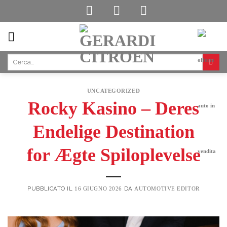
Skip
to
content
UNCATEGORIZED
Rocky Kasino – Deres
Endelige Destination
for Ægte Spiloplevelse
PUBBLICATO IL
DA
16 GIUGNO 2026
AUTOMOTIVE EDITOR