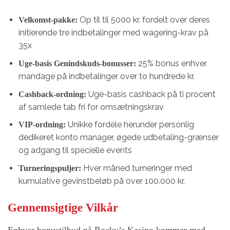
Op til til 5000 kr. fordelt over deres
Velkomst-pakke:
initierende tre indbetalinger med wagering-krav på
35x
25% bonus enhver
Uge-basis Genindskuds-bonusser:
mandage på indbetalinger over to hundrede kr.
Uge-basis cashback på ti procent
Cashback-ordning:
af samlede tab fri for omsætningskrav
Unikke fordele herunder personlig
VIP-ordning:
dedikeret konto manager, øgede udbetaling-grænser
og adgang til specielle events
Hver måned turneringer med
Turneringspuljer:
kumulative gevinstbeløb på over 100.000 kr.
Gennemsigtige Vilkår