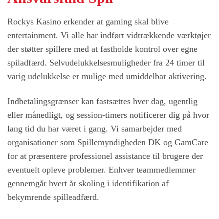
Rockys Kasino erkender at gaming skal blive
entertainment. Vi alle har indført vidtrækkende værktøjer
der støtter spillere med at fastholde kontrol over egne
spiladfærd. Selvudelukkelsesmuligheder fra 24 timer til
varig udelukkelse er mulige med umiddelbar aktivering.
Indbetalingsgrænser kan fastsættes hver dag, ugentlig
eller månedligt, og session-timers notificerer dig på hvor
lang tid du har været i gang. Vi samarbejder med
organisationer som Spillemyndigheden DK og GamCare
for at præsentere professionel assistance til brugere der
eventuelt opleve problemer. Enhver teammedlemmer
gennemgår hvert år skoling i identifikation af
bekymrende spilleadfærd.