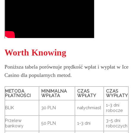
Worth Knowing
Poniższa tabela porównuje prędkość wpłat i wypłat w Ice
Casino dla popularnych metod.
METODA
MINIMALNA
CZAS
CZAS
PŁATNOŚCI
WPŁATA
WPŁATY
WYPŁATY
1–3 dni
BLIK
30 PLN
natychmiast
robocze
Przelew
3–5 dni
50 PLN
1–3 dni
bankowy
roboczych