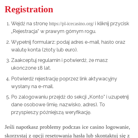
Registration
Wejdź na stronę
i kliknij przycisk
https://pl-icecasino.org/
„Rejestracja” w prawym górnym rogu.
Wypełnij formularz: podaj adres e-mail, hasło oraz
walutę konta (złoty lub euro).
Zaakceptuj regulamin i potwierdź, że masz
ukończone 18 lat.
Potwierdź rejestrację poprzez link aktywacyjny
wysłany na e-mail.
Po zalogowaniu przejdź do sekcji „Konto” i uzupełnij
dane osobowe (imię, nazwisko, adres). To
przyspieszy późniejszą weryfikację.
Jeśli napotkasz problemy podczas ice casino logowanie,
skorzystaj z opcji resetowania hasła lub skontaktuj się z