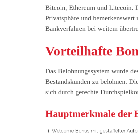
Bitcoin, Ethereum und Litecoin.
Privatsphäre und bemerkenswert r
Bankverfahren bei weitem übertre
Vorteilhafte Bo
Das Belohnungssystem wurde desi
Bestandskunden zu belohnen. Di
sich durch gerechte Durchspielko
Hauptmerkmale der 
Welcome Bonus mit gestaffelter Aufba