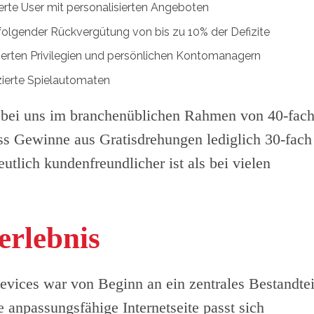
rte User mit personalisierten Angeboten
olgender Rückvergütung von bis zu 10% der Defizite
erten Privilegien und persönlichen Kontomanagern
zierte Spielautomaten
 bei uns im branchenüblichen Rahmen von 40-fac
ass Gewinne aus Gratisdrehungen lediglich 30-fach
tlich kundenfreundlicher ist als bei vielen
erlebnis
vices war von Beginn an ein zentrales Bestandtei
e anpassungsfähige Internetseite passt sich