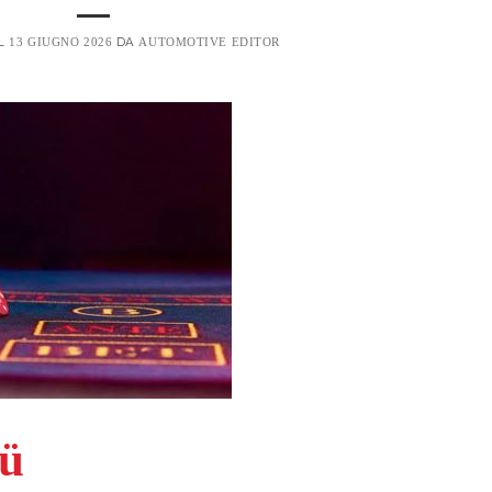
IL
DA
13 GIUGNO 2026
AUTOMOTIVE EDITOR
nü