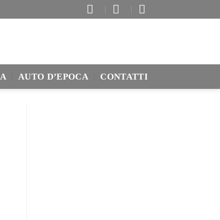
TA
AUTO D’EPOCA
CONTATTI