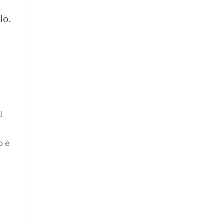
lo.
i
o è