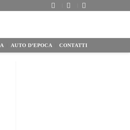
TA
AUTO D’EPOCA
CONTATTI