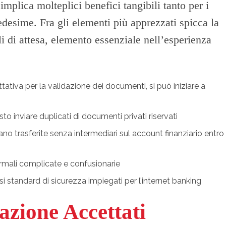
implica molteplici benefici tangibili tanto per i
edesime. Fra gli elementi più apprezzati spicca la
i di attesa, elemento essenziale nell’esperienza
ativa per la validazione dei documenti, si può iniziare a
sto inviare duplicati di documenti privati riservati
ano trasferite senza intermediari sul account finanziario entro
ormali complicate e confusionarie
si standard di sicurezza impiegati per l’internet banking
azione Accettati