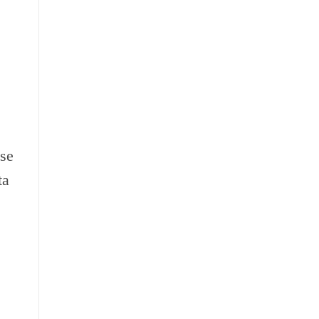
ase
ta