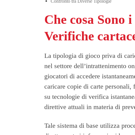
Confronto tra Diverse Tipologie
Che cosa Sono i
Verifiche cartac
La tipologia di gioco priva di ca
nel settore dell’intrattenimento on
giocatori di accedere istantaneame
caricare copie di carte personali, 
su tecnologie di verifica istant
direttive attuali in materia di pre
Tale sistema di base utilizza proc