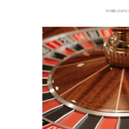
PUBBLICATO 