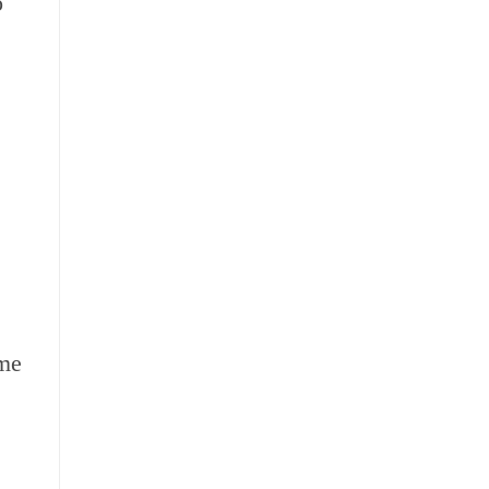
o
ome