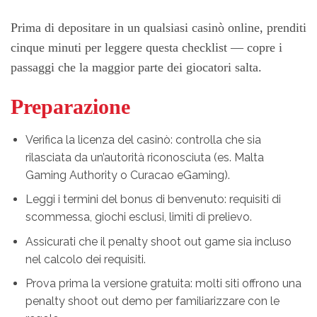
Prima di depositare in un qualsiasi casinò online, prenditi
cinque minuti per leggere questa checklist — copre i
passaggi che la maggior parte dei giocatori salta.
Preparazione
Verifica la licenza del casinò: controlla che sia
rilasciata da un’autorità riconosciuta (es. Malta
Gaming Authority o Curacao eGaming).
Leggi i termini del bonus di benvenuto: requisiti di
scommessa, giochi esclusi, limiti di prelievo.
Assicurati che il penalty shoot out game sia incluso
nel calcolo dei requisiti.
Prova prima la versione gratuita: molti siti offrono una
penalty shoot out demo per familiarizzare con le