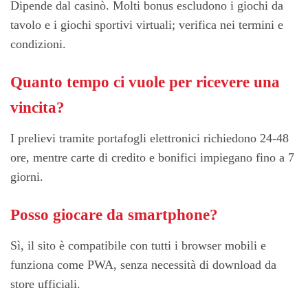
Dipende dal casinò. Molti bonus escludono i giochi da
tavolo e i giochi sportivi virtuali; verifica nei termini e
condizioni.
Quanto tempo ci vuole per ricevere una
vincita?
I prelievi tramite portafogli elettronici richiedono 24-48
ore, mentre carte di credito e bonifici impiegano fino a 7
giorni.
Posso giocare da smartphone?
Sì, il sito è compatibile con tutti i browser mobili e
funziona come PWA, senza necessità di download da
store ufficiali.