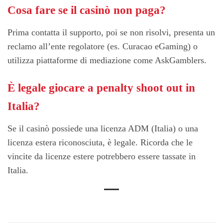
Cosa fare se il casinò non paga?
Prima contatta il supporto, poi se non risolvi, presenta un
reclamo all’ente regolatore (es. Curacao eGaming) o
utilizza piattaforme di mediazione come AskGamblers.
È legale giocare a penalty shoot out in
Italia?
Se il casinò possiede una licenza ADM (Italia) o una
licenza estera riconosciuta, è legale. Ricorda che le
vincite da licenze estere potrebbero essere tassate in
Italia.