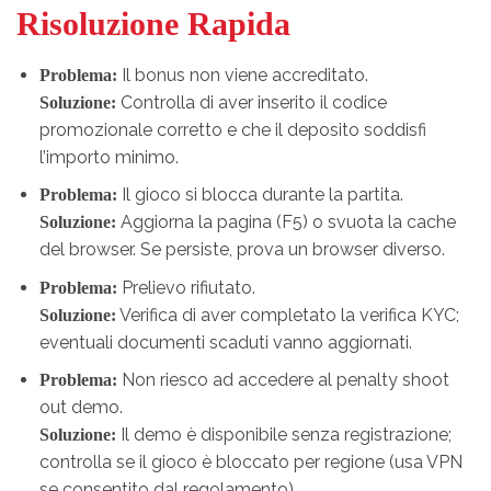
Risoluzione Rapida
Il bonus non viene accreditato.
Problema:
Controlla di aver inserito il codice
Soluzione:
promozionale corretto e che il deposito soddisfi
l’importo minimo.
Il gioco si blocca durante la partita.
Problema:
Aggiorna la pagina (F5) o svuota la cache
Soluzione:
del browser. Se persiste, prova un browser diverso.
Prelievo rifiutato.
Problema:
Verifica di aver completato la verifica KYC;
Soluzione:
eventuali documenti scaduti vanno aggiornati.
Non riesco ad accedere al penalty shoot
Problema:
out demo.
Il demo è disponibile senza registrazione;
Soluzione:
controlla se il gioco è bloccato per regione (usa VPN
se consentito dal regolamento).