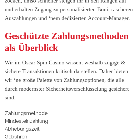
zocken, umso schneller steigen ihr in den Rängen auf
und erhalten Zugang zu personalisierten Boni, rascheren
Auszahlungen und ‘nem dedizierten Account-Manager.
Geschützte Zahlungsmethoden
als Überblick
Wir im Oscar Spin Casino wissen, weshalb zügige &
sichere Transaktionen kritisch darstellen. Daher bieten
wir ‘ne große Palette von Zahlungsoptionen, die alle
durch modernster Sicherheitsverschlüsselung gesichert
sind.
Zahlungsmethode
Mindesteinzahlung
Abhebungszeit
Gebühren