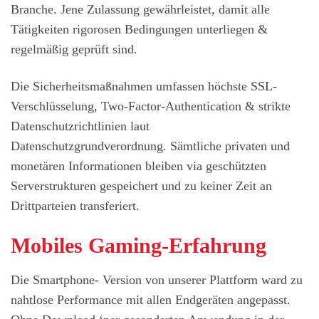
Branche. Jene Zulassung gewährleistet, damit alle
Tätigkeiten rigorosen Bedingungen unterliegen &
regelmäßig geprüft sind.
Die Sicherheitsmaßnahmen umfassen höchste SSL-
Verschlüsselung, Two-Factor-Authentication & strikte
Datenschutzrichtlinien laut
Datenschutzgrundverordnung. Sämtliche privaten und
monetären Informationen bleiben via geschützten
Serverstrukturen gespeichert und zu keiner Zeit an
Drittparteien transferiert.
Mobiles Gaming-Erfahrung
Die Smartphone- Version von unserer Plattform ward zu
nahtlose Performance mit allen Endgeräten angepasst.