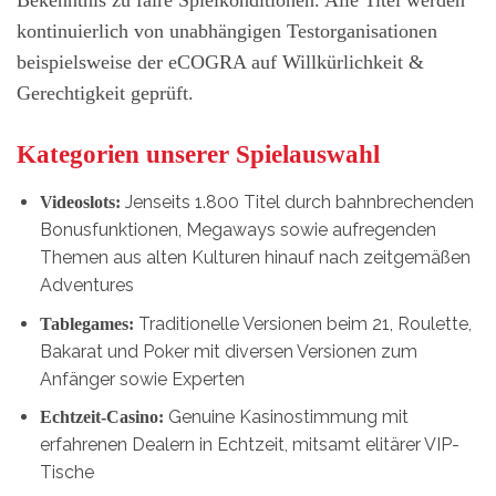
Bekenntnis zu faire Spielkonditionen. Alle Titel werden
kontinuierlich von unabhängigen Testorganisationen
beispielsweise der eCOGRA auf Willkürlichkeit &
Gerechtigkeit geprüft.
Kategorien unserer Spielauswahl
Jenseits 1.800 Titel durch bahnbrechenden
Videoslots:
Bonusfunktionen, Megaways sowie aufregenden
Themen aus alten Kulturen hinauf nach zeitgemäßen
Adventures
Traditionelle Versionen beim 21, Roulette,
Tablegames:
Bakarat und Poker mit diversen Versionen zum
Anfänger sowie Experten
Genuine Kasinostimmung mit
Echtzeit-Casino:
erfahrenen Dealern in Echtzeit, mitsamt elitärer VIP-
Tische