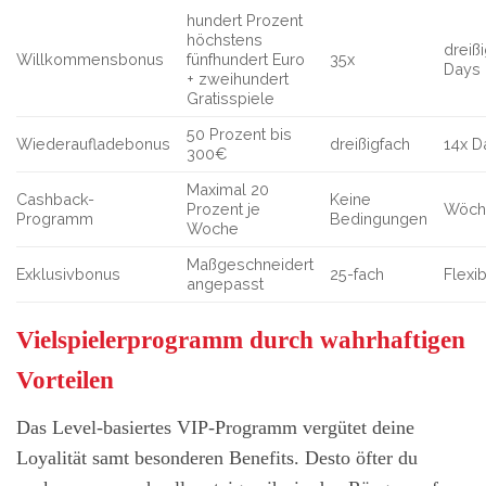
hundert Prozent
höchstens
dreiß
Willkommensbonus
fünfhundert Euro
35x
Days
+ zweihundert
Gratisspiele
50 Prozent bis
Wiederaufladebonus
dreißigfach
14x D
300€
Maximal 20
Cashback-
Keine
Prozent je
Wöche
Programm
Bedingungen
Woche
Maßgeschneidert
Exklusivbonus
25-fach
Flexi
angepasst
Vielspielerprogramm durch wahrhaftigen
Vorteilen
Das Level-basiertes VIP-Programm vergütet deine
Loyalität samt besonderen Benefits. Desto öfter du