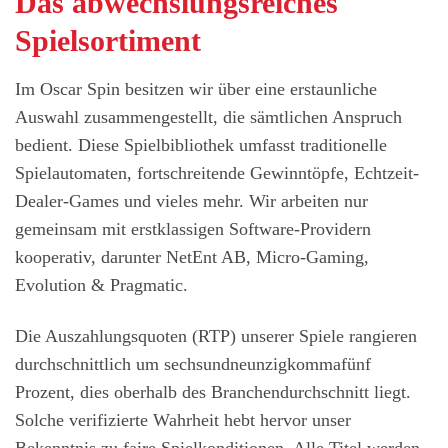
Das abwechslungsreiches
Spielsortiment
Im Oscar Spin besitzen wir über eine erstaunliche
Auswahl zusammengestellt, die sämtlichen Anspruch
bedient. Diese Spielbibliothek umfasst traditionelle
Spielautomaten, fortschreitende Gewinntöpfe, Echtzeit-
Dealer-Games und vieles mehr. Wir arbeiten nur
gemeinsam mit erstklassigen Software-Providern
kooperativ, darunter NetEnt AB, Micro-Gaming,
Evolution & Pragmatic.
Die Auszahlungsquoten (RTP) unserer Spiele rangieren
durchschnittlich um sechsundneunzigkommafünf
Prozent, dies oberhalb des Branchendurchschnitt liegt.
Solche verifizierte Wahrheit hebt hervor unser