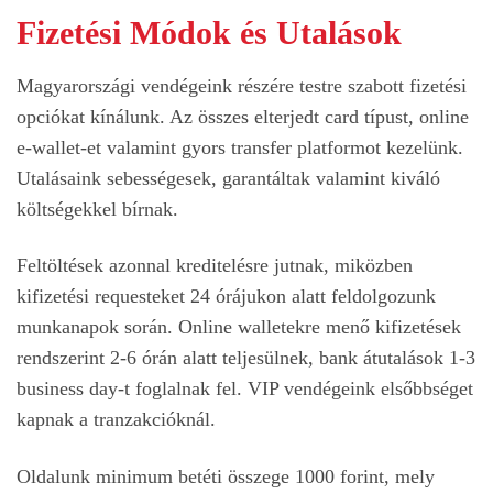
Fizetési Módok és Utalások
Magyarországi vendégeink részére testre szabott fizetési
opciókat kínálunk. Az összes elterjedt card típust, online
e-wallet-et valamint gyors transfer platformot kezelünk.
Utalásaink sebességesek, garantáltak valamint kiváló
költségekkel bírnak.
Feltöltések azonnal kreditelésre jutnak, miközben
kifizetési requesteket 24 órájukon alatt feldolgozunk
munkanapok során. Online walletekre menő kifizetések
rendszerint 2-6 órán alatt teljesülnek, bank átutalások 1-3
business day-t foglalnak fel. VIP vendégeink elsőbbséget
kapnak a tranzakcióknál.
Oldalunk minimum betéti összege 1000 forint, mely