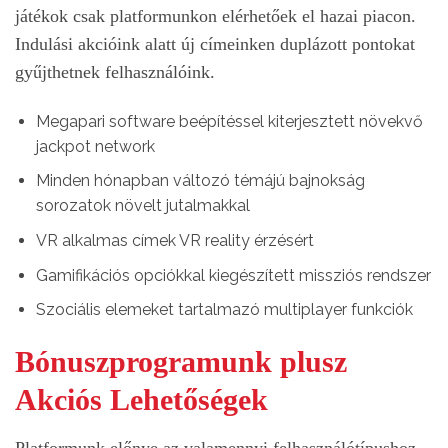
játékok csak platformunkon elérhetőek el hazai piacon.
Indulási akcióink alatt új címeinken duplázott pontokat
gyűjthetnek felhasználóink.
Megapari software beépítéssel kiterjesztett növekvő
jackpot network
Minden hónapban változó témájú bajnokság
sorozatok növelt jutalmakkal
VR alkalmas címek VR reality érzésért
Gamifikációs opciókkal kiegészített missziós rendszer
Szociális elemeket tartalmazó multiplayer funkciók
Bónuszprogramunk plusz
Akciós Lehetőségek
Platformunk előnye az valamennyi felhasználótípushoz