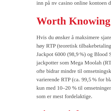
inn på nv casino online kontoen d
Worth Knowing
Hvis du ønsker å maksimere sjans
høy RTP (teoretisk tilbakebetali
Jackpot 6000 (98,9 %) og Blood S
jackpotter som Mega Moolah (RTP
ofte bidrar mindre til omsetnings
varierende RTP (ca. 99,5 % for bl
kun med 10–20 % til omsetningen. 
som er mest fordelaktige.