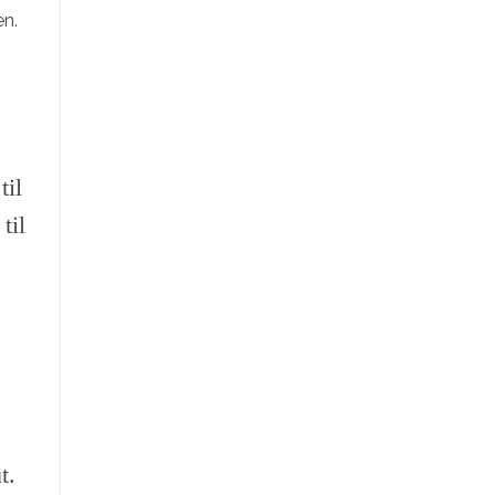
en.
til
til
t.