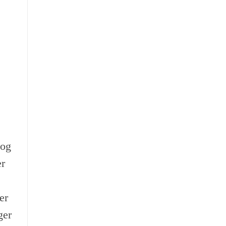
 og
er
er
ger