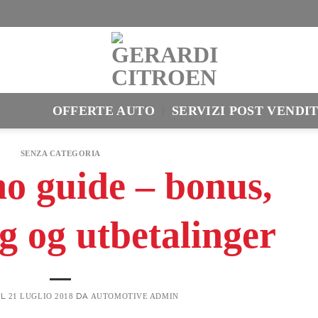
OFFERTE AUTO
SERVIZI POST VENDI
SENZA CATEGORIA
o guide – bonus,
g og utbetalinger
IL
DA
21 LUGLIO 2018
AUTOMOTIVE ADMIN