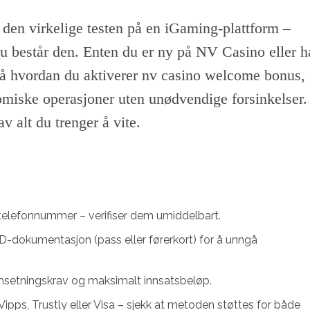
er den virkelige testen på en iGaming-plattform –
u består den. Enten du er ny på NV Casino eller h
rstå hvordan du aktiverer nv casino welcome bonus,
miske operasjoner uten unødvendige forsinkelser.
 alt du trenger å vite.
elefonnummer – verifiser dem umiddelbart.
ID-dokumentasjon (pass eller førerkort) for å unngå
msetningskrav og maksimalt innsatsbeløp.
Vipps, Trustly eller Visa – sjekk at metoden støttes for både