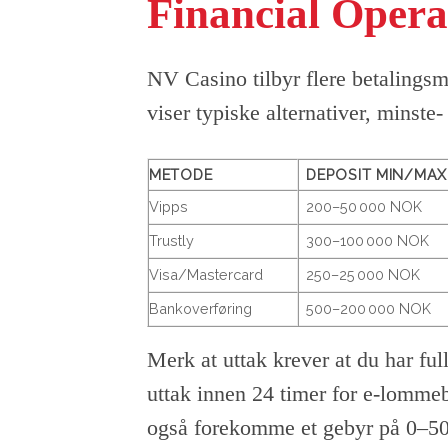
Financial Opera
NV Casino tilbyr flere betalingsme
viser typiske alternativer, mins
METODE
DEPOSIT MIN/MAX
Vipps
200–50 000 NOK
Trustly
300–100 000 NOK
Visa/Mastercard
250–25 000 NOK
Bankoverføring
500–200 000 NOK
Merk at uttak krever at du har ful
uttak innen 24 timer for e-lommeb
også forekomme et gebyr på 0–50