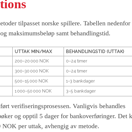
tions
toder tilpasset norske spillere. Tabellen nedenfor
te- og maksimumsbeløp samt behandlingstid.
UTTAK MIN/MAX
BEHANDLINGSTID (UTTAK)
200–20 000 NOK
0–24 timer
300–30 000 NOK
0–24 timer
500–15 000 NOK
1–3 bankdager
1 000–50 000 NOK
3–5 bankdager
lført verifiseringsprosessen. Vanligvis behandles
øker og opptil 5 dager for bankoverføringer. Det 
 NOK per uttak, avhengig av metode.