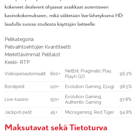
kokeneet dealererit ohjaavat asiakkaat autentiseen
kasinokokemukseen, mikä välitetään live-lähetyksenä HD-
laadulla suoraa studiosta käyttäjän laitteelle.
Pelikategoria
Pelivaihtoehtojen Kvantiteetti
Merkittävimmät Pelitalot
Keski- RTP
NetEnt, Pragmatic Play,
Videopeliautomaatit
800+
96.2%
Play’n GO
Bordipelit
120+
Evolution Gaming, Ezugi
98.5%
Evolution Gaming,
Live-kasino
150+
97.8%
Authentic Gaming
Jackpot-pelit
45+
Microgaming, Red Tiger
94.8%
Maksutavat sekä Tietoturva