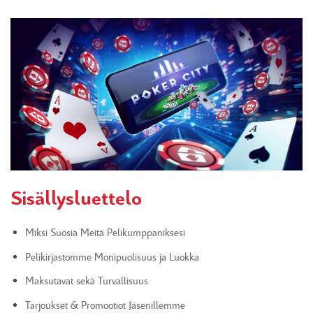
Sisällysluettelo
Miksi Suosia Meitä Pelikumppaniksesi
Pelikirjastomme Monipuolisuus ja Luokka
Maksutavat sekä Turvallisuus
Tarjoukset & Promootiot Jäsenillemme