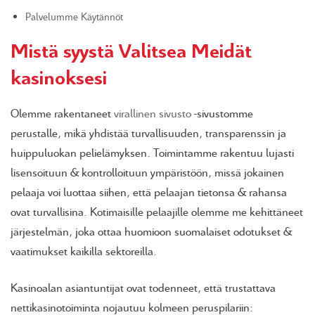
Palvelumme Käytännöt
Mistä syystä Valitsea Meidät
kasinoksesi
Olemme rakentaneet
virallinen sivusto
-sivustomme
perustalle, mikä yhdistää turvallisuuden, transparenssin ja
huippuluokan pelielämyksen. Toimintamme rakentuu lujasti
lisensoituun & kontrolloituun ympäristöön, missä jokainen
pelaaja voi luottaa siihen, että pelaajan tietonsa & rahansa
ovat turvallisina. Kotimaisille pelaajille olemme me kehittäneet
järjestelmän, joka ottaa huomioon suomalaiset odotukset &
vaatimukset kaikilla sektoreilla.
Kasinoalan asiantuntijat ovat todenneet, että trustattava
nettikasinotoiminta nojautuu kolmeen peruspilariin: