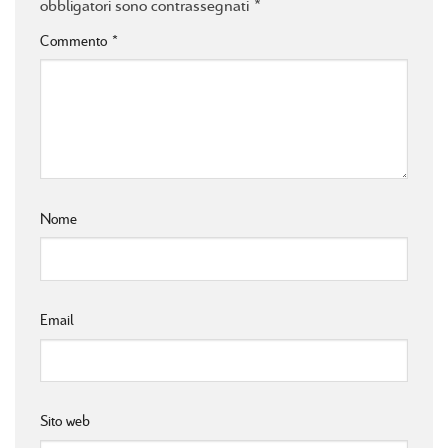
obbligatori sono contrassegnati
*
Commento
*
Nome
Email
Sito web