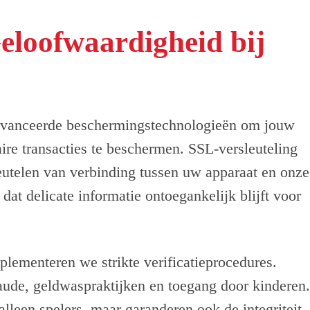
Geloofwaardigheid bij
avanceerde beschermingstechnologieën om jouw
ire transacties te beschermen. SSL-versleuteling
leutelen van verbinding tussen uw apparaat en onze
 dat delicate informatie ontoegankelijk blijft voor
lementeren we strikte verificatieprocedures.
raude, geldwaspraktijken en toegang door kinderen.
lleen spelers, maar garanderen ook de integriteit