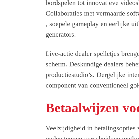
bordspelen tot innovatieve videosl
Collaboraties met vermaarde sof
, soepele gameplay en eerlijke u
generators.
Live-actie dealer spelletjes breng
scherm. Deskundige dealers beher
productiestudio’s. Dergelijke int
component van conventioneel go
Betaalwijzen vo
Veelzijdigheid in betalingsopties
ondersteunen verscheidene method