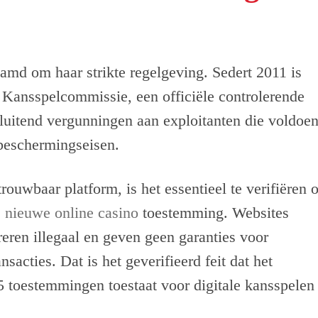
amd om haar strikte regelgeving. Sedert 2011 is
t Kansspelcommissie, een officiële controlerende
tsluitend vergunningen aan exploitanten die voldoe
 beschermingseisen.
rouwbaar platform, is het essentieel te verifiëren o
e
nieuwe online casino
toestemming. Websites
eren illegaal en geven geen garanties voor
nsacties. Dat is het geverifieerd feit dat het
 toestemmingen toestaat voor digitale kansspelen