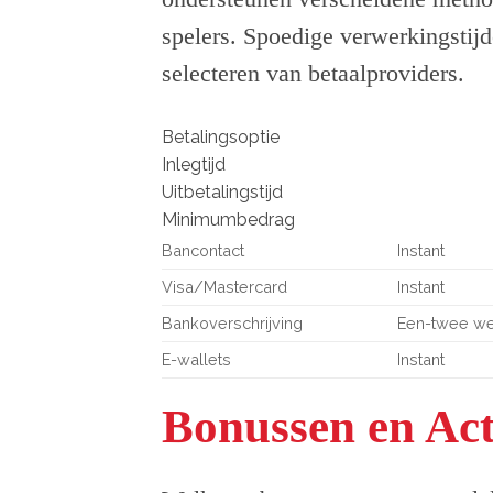
spelers. Spoedige verwerkingstijd
selecteren van betaalproviders.
Betalingsoptie
Inlegtijd
Uitbetalingstijd
Minimumbedrag
Bancontact
Instant
Visa/Mastercard
Instant
Bankoverschrijving
Een-twee w
E-wallets
Instant
Bonussen en Act