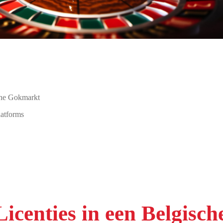
che Gokmarkt
latforms
icenties in een Belgisch