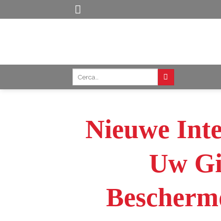
Skip
to
content
Nieuwe Inte
Uw Gi
Beschermd