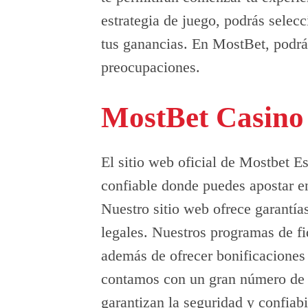
estrategia de juego, podrás selec
tus ganancias. En MostBet, podrás
preocupaciones.
MostBet Casino
El sitio web oficial de Mostbet 
confiable donde puedes apostar e
Nuestro sitio web ofrece garantía
legales. Nuestros programas de fi
además de ofrecer bonificaciones
contamos con un gran número de 
garantizan la seguridad y confiab