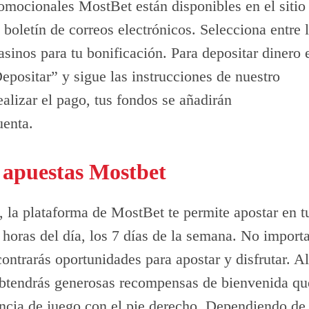
omocionales MostBet están disponibles en el sitio
l boletín de correos electrónicos. Selecciona entre 
asinos para tu bonificación. Para depositar dinero 
epositar” y sigue las instrucciones de nuestro
ealizar el pago, tus fondos se añadirán
uenta.
e apuestas Mostbet
 la plataforma de MostBet te permite apostar en t
 horas del día, los 7 días de la semana. No import
ontrarás oportunidades para apostar y disfrutar. Al
obtendrás generosas recompensas de bienvenida qu
encia de juego con el pie derecho. Dependiendo de 