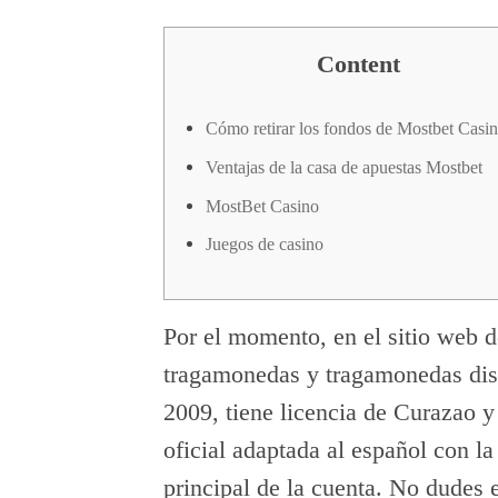
Content
Cómo retirar los fondos de Mostbet Casi
Ventajas de la casa de apuestas Mostbet
MostBet Casino
Juegos de casino
Por el momento, en el sitio web 
tragamonedas y tragamonedas dis
2009, tiene licencia de Curazao 
oficial adaptada al español con 
principal de la cuenta. No dudes 