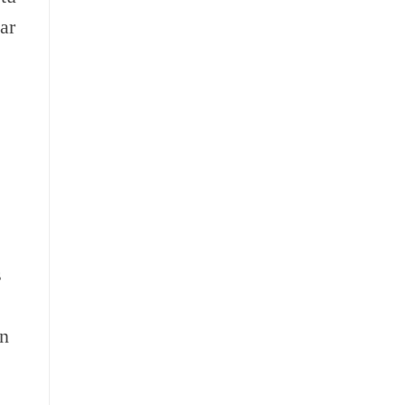
ar
s
én