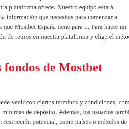
stra plataforma ofrece. Nuestro equipo estará
 la información que necesitas para comenzar a
es que Mostbet España tiene para ti. Para hacer un
ión de retiros en nuestra plataforma y elige el mét
s fondos de Mostbet
ede venir con ciertos términos y condiciones, co
es mínimas de depósito. Además, los usuarios tamb
r restricción potencial, como países o métodos de