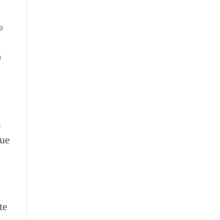
e
n
a
que
te