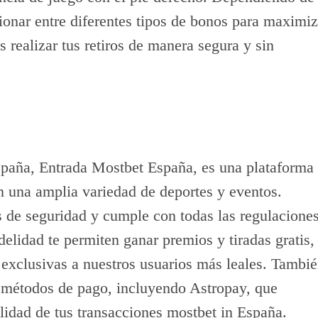
cionar entre diferentes tipos de bonos para maximiz
 realizar tus retiros de manera segura y sin
España, Entrada Mostbet España, es una plataforma
n una amplia variedad de deportes y eventos.
s de seguridad y cumple con todas las regulacione
delidad te permiten ganar premios y tiradas gratis,
 exclusivas a nuestros usuarios más leales. Tambi
métodos de pago, incluyendo Astropay, que
ilidad de tus transacciones mostbet in España.