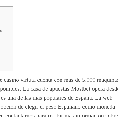
no
de casino virtual cuenta con más de 5.000 máquina
ponibles. La casa de apuestas Mostbet opera desd
y es una de las más populares de España. La web
la opción de elegir el peso Españano como moneda
en contactarnos para recibir más información sobre