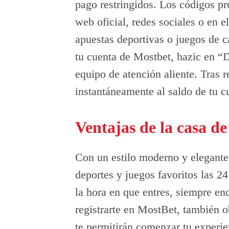
pago restringidos. Los códigos pr
web oficial, redes sociales o en e
apuestas deportivas o juegos de c
tu cuenta de Mostbet, hazic en “D
equipo de atención aliente. Tras r
instantáneamente al saldo de tu c
Ventajas de la casa d
Con un estilo moderno y elegante,
deportes y juegos favoritos las 24
la hora en que entres, siempre enc
registrarte en MostBet, también 
te permitirán comenzar tu experi