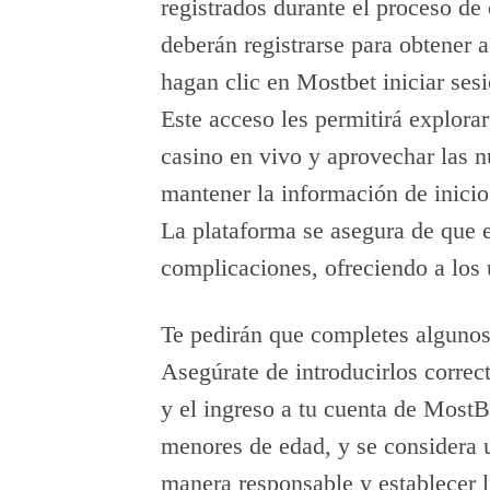
registrados durante el proceso de 
deberán registrarse para obtener
hagan clic en Mostbet iniciar ses
Este acceso les permitirá explora
casino en vivo y aprovechar las 
mantener la información de inicio
La plataforma se asegura de que e
complicaciones, ofreciendo a los u
Te pedirán que completes algunos
Asegúrate de introducirlos correc
y el ingreso a tu cuenta de MostB
menores de edad, y se considera u
manera responsable y establecer l