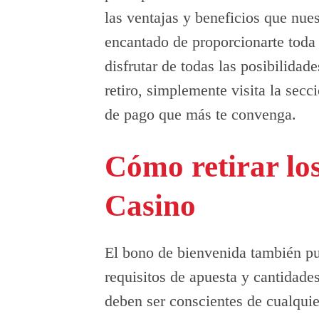
las ventajas y beneficios que nue
encantado de proporcionarte toda
disfrutar de todas las posibilidad
retiro, simplemente visita la secc
de pago que más te convenga.
Cómo retirar lo
Casino
El bono de bienvenida también pu
requisitos de apuesta y cantidad
deben ser conscientes de cualquie