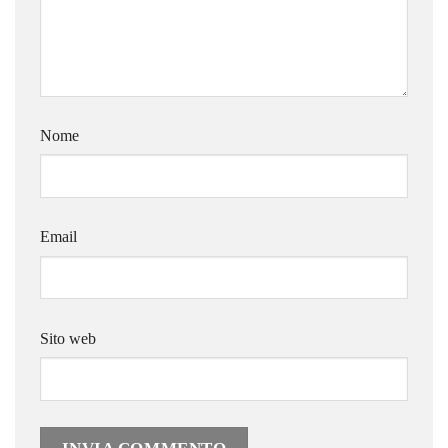
Nome
Email
Sito web