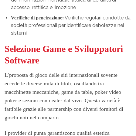
accesso, rettifica e rimozione
Verifiche regolari condotte da
Verifiche di penetrazione:
società professionali per identificare debolezze nei
sistemi
Selezione Game e Sviluppatori
Software
L’proposta di gioco delle siti internazionali sovente
eccede le diverse mila di titoli, oscillando tra
macchinette meccaniche, game da table, poker video
poker e sezioni con dealer dal vivo. Questa varietà è
fattibile grazie alle partnership con diversi fornitori di
giochi noti nel comparto.
I provider di punta garantiscono qualità estetica