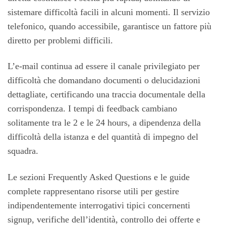
sistemare difficoltà facili in alcuni momenti. Il servizio
telefonico, quando accessibile, garantisce un fattore più
diretto per problemi difficili.
L’e-mail continua ad essere il canale privilegiato per
difficoltà che domandano documenti o delucidazioni
dettagliate, certificando una traccia documentale della
corrispondenza. I tempi di feedback cambiano
solitamente tra le 2 e le 24 hours, a dipendenza della
difficoltà della istanza e del quantità di impegno del
squadra.
Le sezioni Frequently Asked Questions e le guide
complete rappresentano risorse utili per gestire
indipendentemente interrogativi tipici concernenti
signup, verifiche dell’identità, controllo dei offerte e