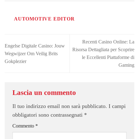
AUTOMOTIVE EDITOR
Recenti Casino Online: La
Engelse Digitale Casino: Jouw
Risorsa Dettagliata per Scoprire
Wegwijzer Om Veilig Brits
le Eccellenti Piattaforme di
Gokplezier
Gaming
Lascia un commento
Il tuo indirizzo email non sarà pubblicato.
I campi
obbligatori sono contrassegnati
*
Commento
*