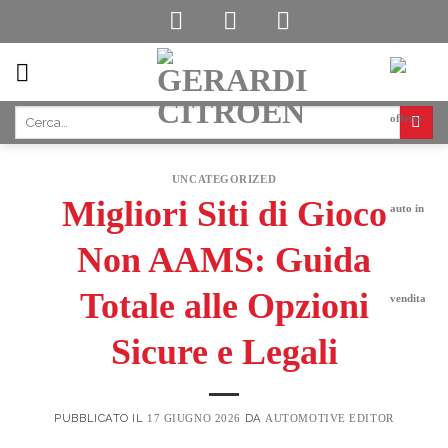
Skip
to
content
UNCATEGORIZED
Migliori Siti di Gioco
Non AAMS: Guida
Totale alle Opzioni
Sicure e Legali
PUBBLICATO IL
DA
17 GIUGNO 2026
AUTOMOTIVE EDITOR