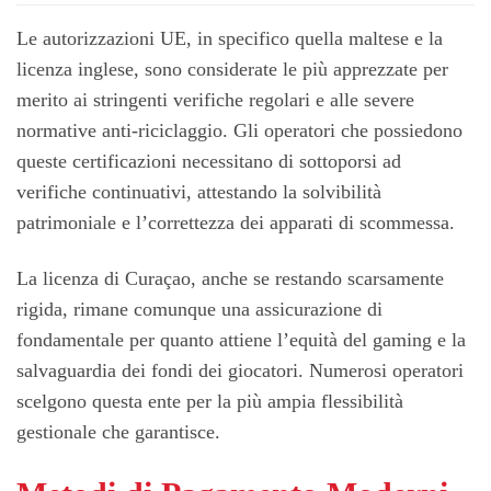
Le autorizzazioni UE, in specifico quella maltese e la
licenza inglese, sono considerate le più apprezzate per
merito ai stringenti verifiche regolari e alle severe
normative anti-riciclaggio. Gli operatori che possiedono
queste certificazioni necessitano di sottoporsi ad
verifiche continuativi, attestando la solvibilità
patrimoniale e l’correttezza dei apparati di scommessa.
La licenza di Curaçao, anche se restando scarsamente
rigida, rimane comunque una assicurazione di
fondamentale per quanto attiene l’equità del gaming e la
salvaguardia dei fondi dei giocatori. Numerosi operatori
scelgono questa ente per la più ampia flessibilità
gestionale che garantisce.