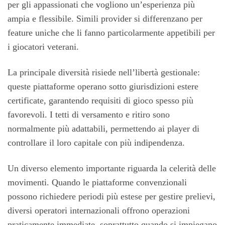
per gli appassionati che vogliono un’esperienza più
ampia e flessibile. Simili provider si differenzano per
feature uniche che li fanno particolarmente appetibili per
i giocatori veterani.
La principale diversità risiede nell’libertà gestionale:
queste piattaforme operano sotto giurisdizioni estere
certificate, garantendo requisiti di gioco spesso più
favorevoli. I tetti di versamento e ritiro sono
normalmente più adattabili, permettendo ai player di
controllare il loro capitale con più indipendenza.
Un diverso elemento importante riguarda la celerità delle
movimenti. Quando le piattaforme convenzionali
possono richiedere periodi più estese per gestire prelievi,
diversi operatori internazionali offrono operazioni
praticamente immediate, soprattutto quando si impiegano