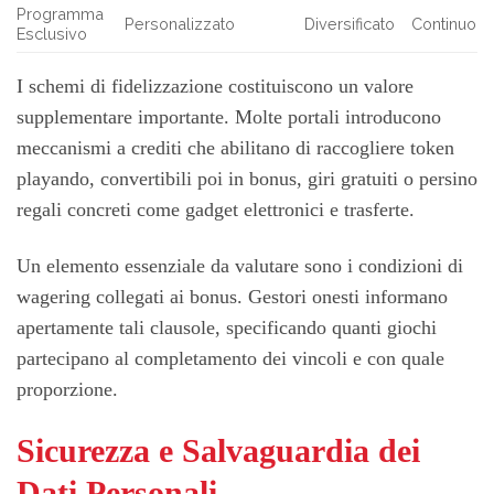
Programma
Personalizzato
Diversificato
Continuo
Esclusivo
I schemi di fidelizzazione costituiscono un valore
supplementare importante. Molte portali introducono
meccanismi a crediti che abilitano di raccogliere token
playando, convertibili poi in bonus, giri gratuiti o persino
regali concreti come gadget elettronici e trasferte.
Un elemento essenziale da valutare sono i condizioni di
wagering collegati ai bonus. Gestori onesti informano
apertamente tali clausole, specificando quanti giochi
partecipano al completamento dei vincoli e con quale
proporzione.
Sicurezza e Salvaguardia dei
Dati Personali