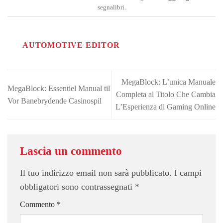
.
segnalibri
AUTOMOTIVE EDITOR
MegaBlock: L’unica Manuale
MegaBlock: Essentiel Manual til
Completa al Titolo Che Cambia
Vor Banebrydende Casinospil
L’Esperienza di Gaming Online
Lascia un commento
Il tuo indirizzo email non sarà pubblicato.
I campi
obbligatori sono contrassegnati
*
Commento
*