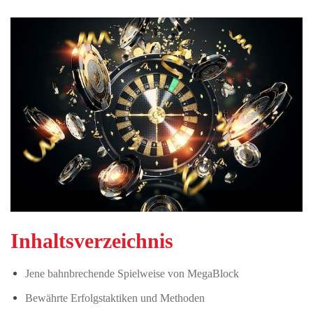
Inhaltsverzeichnis
Jene bahnbrechende Spielweise von MegaBlock
Bewährte Erfolgstaktiken und Methoden