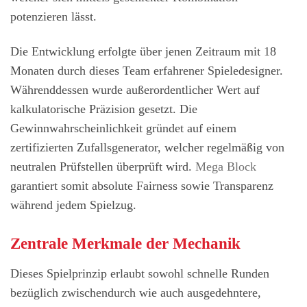
potenzieren lässt.
Die Entwicklung erfolgte über jenen Zeitraum mit 18
Monaten durch dieses Team erfahrener Spieledesigner.
Währenddessen wurde außerordentlicher Wert auf
kalkulatorische Präzision gesetzt. Die
Gewinnwahrscheinlichkeit gründet auf einem
zertifizierten Zufallsgenerator, welcher regelmäßig von
neutralen Prüfstellen überprüft wird.
Mega Block
garantiert somit absolute Fairness sowie Transparenz
während jedem Spielzug.
Zentrale Merkmale der Mechanik
Dieses Spielprinzip erlaubt sowohl schnelle Runden
bezüglich zwischendurch wie auch ausgedehntere,