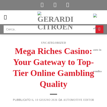
Skip
to
content
UNCATEGORIZED
Mega Riches Casino:
Your Gateway to Top-
Tier Online Gambling
Quality
PUBBLICATO IL
DA
10 GIUGNO 2026
AUTOMOTIVE EDITOR