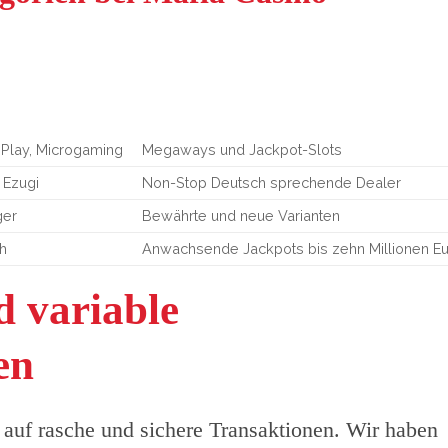
 Play, Microgaming
Megaways und Jackpot-Slots
 Ezugi
Non-Stop Deutsch sprechende Dealer
ger
Bewährte und neue Varianten
ch
Anwachsende Jackpots bis zehn Millionen E
d variable
en
 auf rasche und sichere Transaktionen. Wir haben