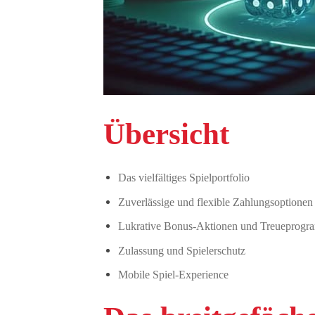
Übersicht
Das vielfältiges Spielportfolio
Zuverlässige und flexible Zahlungsoptionen
Lukrative Bonus-Aktionen und Treueprog
Zulassung und Spielerschutz
Mobile Spiel-Experience