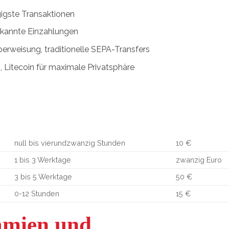
ügigste Transaktionen
rkannte Einzahlungen
berweisung, traditionelle SEPA-Transfers
, Litecoin für maximale Privatsphäre
null bis vierundzwanzig Stunden
10 €
1 bis 3 Werktage
zwanzig Euro
3 bis 5 Werktage
50 €
0-12 Stunden
15 €
ämien und