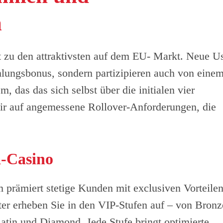
m
zu den attraktivsten auf dem EU- Markt. Neue U
lungsbonus, sondern partizipieren auch von eine
, das das sich selbst über die initialen vier
wir auf angemessene Rollover-Anforderungen, die
a-Casino
 prämiert stetige Kunden mit exclusiven Vorteilen
ter erheben Sie in den VIP-Stufen auf – von Bronz
latin und Diamond. Jede Stufe bringt optimierte