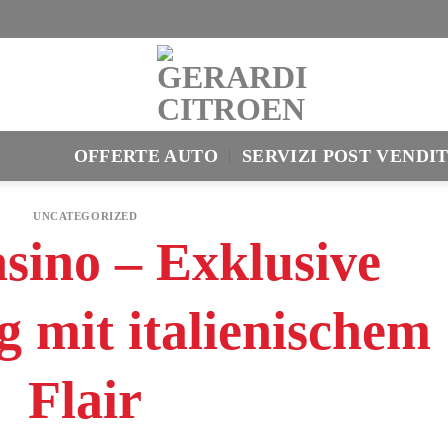
OFFERTE AUTO
SERVIZI POST VENDI
UNCATEGORIZED
sino – Exklusive
 mit italienischem
Flair