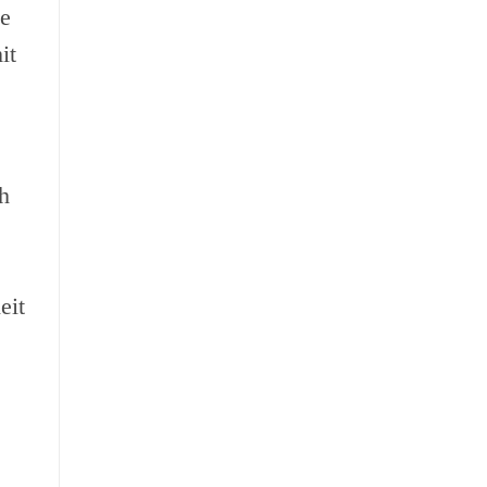
le
it
h
eit