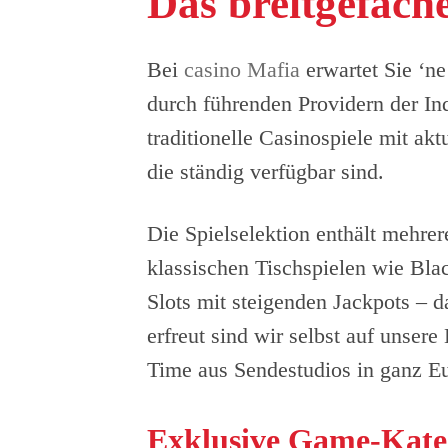
Das breitgefäche
Bei
casino Mafia
erwartet Sie ‘ne
durch führenden Providern der In
traditionelle Casinospiele mit ak
die ständig verfügbar sind.
Die Spielselektion enthält mehrer
klassischen Tischspielen wie Bla
Slots mit steigenden Jackpots – d
erfreut sind wir selbst auf unsere
Time aus Sendestudios in ganz Eu
Exklusive Game-Kateg