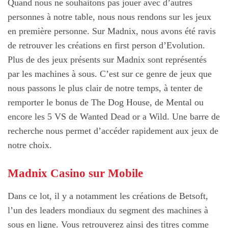
Quand nous ne souhaitons pas jouer avec d’autres
personnes à notre table, nous nous rendons sur les jeux
en première personne. Sur Madnix, nous avons été ravis
de retrouver les créations en first person d’Evolution.
Plus de des jeux présents sur Madnix sont représentés
par les machines à sous. C’est sur ce genre de jeux que
nous passons le plus clair de notre temps, à tenter de
remporter le bonus de The Dog House, de Mental ou
encore les 5 VS de Wanted Dead or a Wild. Une barre de
recherche nous permet d’accéder rapidement aux jeux de
notre choix.
Madnix Casino sur Mobile
Dans ce lot, il y a notamment les créations de Betsoft,
l’un des leaders mondiaux du segment des machines à
sous en ligne. Vous retrouverez ainsi des titres comme