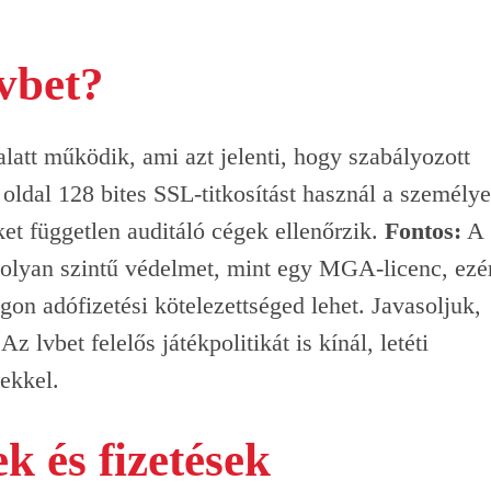
lvbet?
alatt működik, ami azt jelenti, hogy szabályozott
oldal 128 bites SSL-titkosítást használ a személye
ket független auditáló cégek ellenőrzik.
Fontos:
A
olyan szintű védelmet, mint egy MGA-licenc, ezé
n adófizetési kötelezettséged lehet. Javasoljuk,
 lvbet felelős játékpolitikát is kínál, letéti
gekkel.
k és fizetések