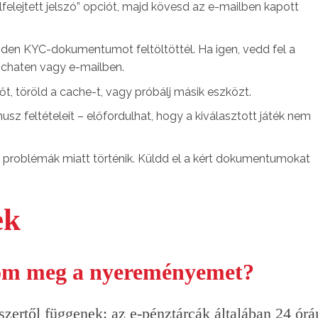
felejtett jelszó” opciót, majd kövesd az e-mailben kapott
nden KYC-dokumentumot feltöltöttél. Ha igen, vedd fel a
ő chaten vagy e-mailben.
őt, töröld a cache-t, vagy próbálj másik eszközt.
usz feltételeit – előfordulhat, hogy a kiválasztott játék nem
 problémák miatt történik. Küldd el a kért dokumentumokat
ek
pom meg a nyereményemet?
dszertől függenek: az e-pénztárcák általában 24 órá