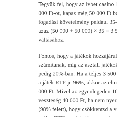
Tegyük fel, hogy az lvbet casino 
000 Ft-ot, kapsz még 50 000 Ft b
fogadási követelmény például 35-
azaz (50 000 + 50 000) × 35 = 3 
váltásához.
Fontos, hogy a játékok hozzájáru
számítanak, míg az asztali játéko
pedig 20%-ban. Ha a teljes 3 500 
a játék RTP-je 96%, akkor az elmé
000 Ft. Mivel az egyenlegeden 10
veszteség 40 000 Ft, ha nem nyer
(98% felett), hogy csökkentsd a ve