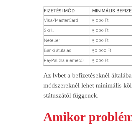
FIZETÉSI MÓD
MINIMÁLIS BEFIZ
Visa/MasterCard
5 000 Ft
Skrill
5 000 Ft
Neteller
5 000 Ft
Banki átutalás
50 000 Ft
PayPal (ha elérhető)
5 000 Ft
Az lvbet a befizetéseknél általába
módszereknél lehet minimális költ
státuszától függenek.
Amikor problém