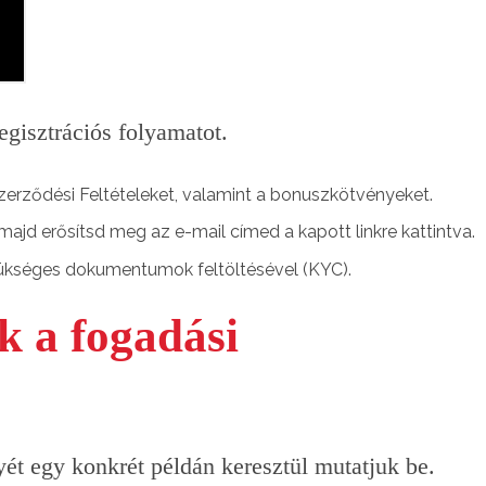
egisztrációs folyamatot.
zerződési Feltételeket, valamint a bonuszkötvényeket.
majd erősítsd meg az e-mail címed a kapott linkre kattintva.
ükséges dokumentumok feltöltésével (KYC).
 a fogadási
t egy konkrét példán keresztül mutatjuk be.