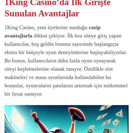
1King Casino’da İlk Girişte
Sunulan Avantajlar
1King Casino, yeni üyelerine sunduğu
cazip
avantajlarla
dikkat çekiyor. İlk kez siteye giriş yapan
kullanıcılar, hoş geldin bonusu sayesinde başlangıçta
ekstra bir bütçeyle oyun deneyimlerine başlayabiliyorlar.
Bu bonus, kullanıcıların daha fazla oyun oynayarak
siteyi keşfetmelerine olanak tanıyor. Özellikle slot
makineleri ve masa oyunlarında kullanılabilen bu
bonuslar, oyuncuların şanslarını artırmak için mükemmel
bir fırsat sunuyor.