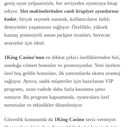
geniş oyun yelpazesiyle, her seviyeden oyuncuya hitap
ediyor.
Slot makinelerinden canlı krupiyer oyunlarına
kadar
, birçok seçenek sunarak, kullanıcıların farklı
deneyimler yaşamasını sağlıyor. Özellikle, yüksek
kazanç potansiyeli sunan jackpot oyunları, heyecan
arayanlar için ideal.
1King Casino’nun
en dikkat çekici özelliklerinden biri,
sunduğu cömert bonuslar ve promosyonlar. Yeni üyelere
özel hoş geldin bonusları, ilk yatırımlarda ekstra avantaj
sağlıyor. Ayrıca, sadık müşteriler için hazırlanan VIP
programı, uzun vadede daha fazla kazanma şansı
sunuyor. Bu program kapsamında, oyunculara özel
turnuvalar ve etkinlikler düzenleniyor.
Güvenlik konusunda da
1King Casino
taviz vermiyor.