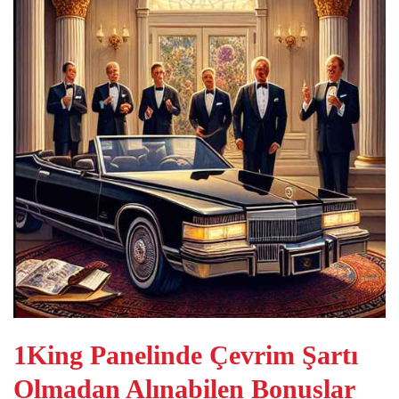
1King Panelinde Çevrim Şartı
Olmadan Alınabilen Bonuslar