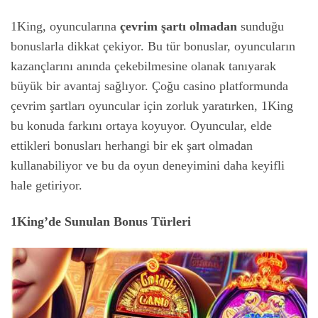
1King, oyuncularına
çevrim şartı olmadan
sunduğu
bonuslarla dikkat çekiyor. Bu tür bonuslar, oyuncuların
kazançlarını anında çekebilmesine olanak tanıyarak
büyük bir avantaj sağlıyor. Çoğu casino platformunda
çevrim şartları oyuncular için zorluk yaratırken, 1King
bu konuda farkını ortaya koyuyor. Oyuncular, elde
ettikleri bonusları herhangi bir ek şart olmadan
kullanabiliyor ve bu da oyun deneyimini daha keyifli
hale getiriyor.
1King’de Sunulan Bonus Türleri