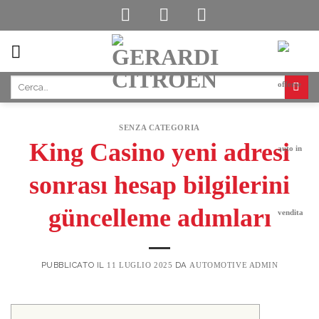
Skip
to
content
SENZA CATEGORIA
King Casino yeni adresi
sonrası hesap bilgilerini
güncelleme adımları
PUBBLICATO IL
DA
11 LUGLIO 2025
AUTOMOTIVE ADMIN