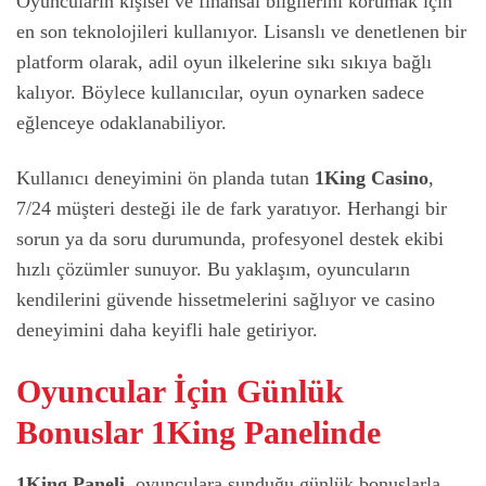
Oyuncuların kişisel ve finansal bilgilerini korumak için
en son teknolojileri kullanıyor. Lisanslı ve denetlenen bir
platform olarak, adil oyun ilkelerine sıkı sıkıya bağlı
kalıyor. Böylece kullanıcılar, oyun oynarken sadece
eğlenceye odaklanabiliyor.
Kullanıcı deneyimini ön planda tutan
1King Casino
,
7/24 müşteri desteği ile de fark yaratıyor. Herhangi bir
sorun ya da soru durumunda, profesyonel destek ekibi
hızlı çözümler sunuyor. Bu yaklaşım, oyuncuların
kendilerini güvende hissetmelerini sağlıyor ve casino
deneyimini daha keyifli hale getiriyor.
Oyuncular İçin Günlük
Bonuslar 1King Panelinde
1King Paneli
, oyunculara sunduğu günlük bonuslarla