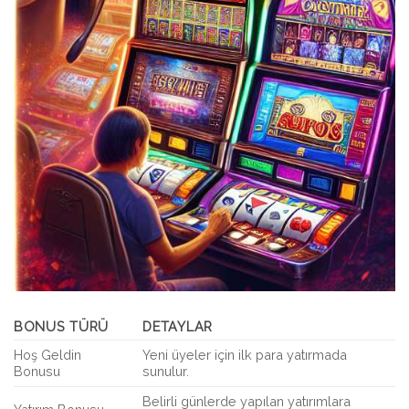
BONUS TÜRÜ
DETAYLAR
Hoş Geldin
Yeni üyeler için ilk para yatırmada
Bonusu
sunulur.
Belirli günlerde yapılan yatırımlara