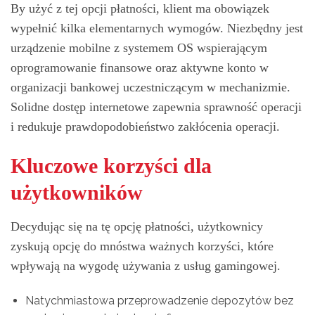
By użyć z tej opcji płatności, klient ma obowiązek
wypełnić kilka elementarnych wymogów. Niezbędny jest
urządzenie mobilne z systemem OS wspierającym
oprogramowanie finansowe oraz aktywne konto w
organizacji bankowej uczestniczącym w mechanizmie.
Solidne dostęp internetowe zapewnia sprawność operacji
i redukuje prawdopodobieństwo zakłócenia operacji.
Kluczowe korzyści dla
użytkowników
Decydując się na tę opcję płatności, użytkownicy
zyskują opcję do mnóstwa ważnych korzyści, które
wpływają na wygodę używania z usług gamingowej.
Natychmiastowa przeprowadzenie depozytów bez