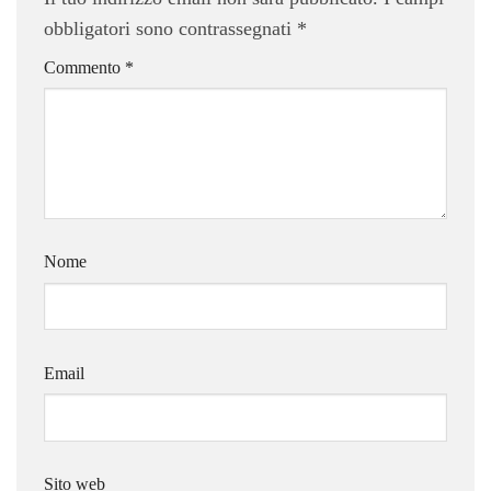
obbligatori sono contrassegnati
*
Commento
*
Nome
Email
Sito web