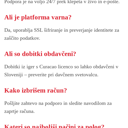
Podpora je na voljo 24/7 prek klepeta v živo in e-pošte.
Ali je platforma varna?
Da, uporablja SSL šifriranje in preverjanje identitete za
zaščito podatkov.
Ali so dobitki obdavčeni?
Dobitki iz iger s Curacao licenco so lahko obdavčeni v
Sloveniji – preverite pri davčnem svetovalcu.
Kako izbrišem račun?
Pošljite zahtevo na podporo in sledite navodilom za
zaprtje računa.
Kateri so najboljši načini za polog?