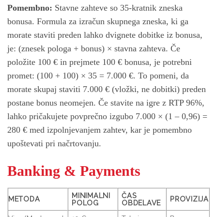
Pomembno:
Stavne zahteve so 35-kratnik zneska
bonusa. Formula za izračun skupnega zneska, ki ga
morate staviti preden lahko dvignete dobitke iz bonusa,
je: (znesek pologa + bonus) × stavna zahteva. Če
položite 100 € in prejmete 100 € bonusa, je potrebni
promet: (100 + 100) × 35 = 7.000 €. To pomeni, da
morate skupaj staviti 7.000 € (vložki, ne dobitki) preden
postane bonus neomejen. Če stavite na igre z RTP 96%,
lahko pričakujete povprečno izgubo 7.000 × (1 – 0,96) =
280 € med izpolnjevanjem zahtev, kar je pomembno
upoštevati pri načrtovanju.
Banking & Payments
MINIMALNI
ČAS
METODA
PROVIZIJA
POLOG
OBDELAVE