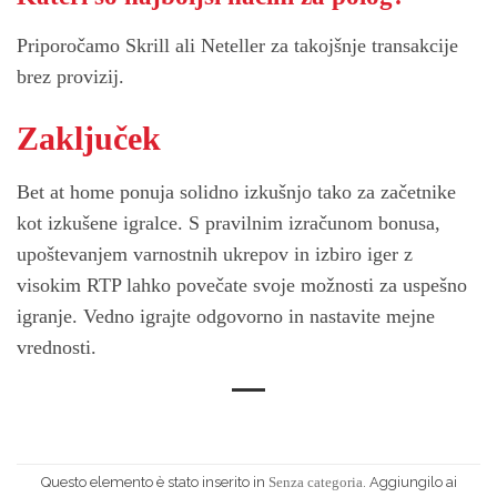
Priporočamo Skrill ali Neteller za takojšnje transakcije
brez provizij.
Zaključek
Bet at home ponuja solidno izkušnjo tako za začetnike
kot izkušene igralce. S pravilnim izračunom bonusa,
upoštevanjem varnostnih ukrepov in izbiro iger z
visokim RTP lahko povečate svoje možnosti za uspešno
igranje. Vedno igrajte odgovorno in nastavite mejne
vrednosti.
Questo elemento è stato inserito in
. Aggiungilo ai
Senza categoria