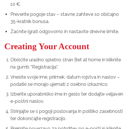
10 €.
Preverite pogoje stav – stavne zahteve so običajno
35-kratnik bonusa.
Začnite igrati odgovorno in nastavite dnevne limite.
Creating Your Account
Obiščite uradno spletno stran Bet at home in kliknite
na gumb “Registracija”.
Vnesite svoje ime, priimek, datum rojstva in naslov –
podatki se morajo ujemati z osebno izkaznico.
Izberite uporabniško ime in geslo ter dodajte veljaven
e-poštni naslov.
Strinjajte se s pogoji poslovanja in politiko zasebnosti
ter dokončajte registracijo.
Prejmite povezavo za potrditev po e-pošti in kliknite