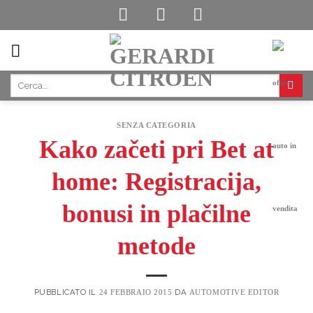
Skip
to
content
SENZA CATEGORIA
Kako začeti pri Bet at
home: Registracija,
bonusi in plačilne
metode
PUBBLICATO IL
DA
24 FEBBRAIO 2015
AUTOMOTIVE EDITOR