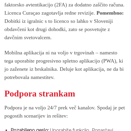
faktorsko avtentikacijo (2FA) za dodatno zaščito računa.
Licenca Curaçao zagotavlja redne revizije.
Pomembno:
Dobitki iz igralnic s to licenco so lahko v Sloveniji
obdavčeni kot drugi dohodki, zato se posvetujte z
davčnim svetovalcem.
Mobilna aplikacija ni na voljo v trgovinah – namesto
tega uporabite progresivno spletno aplikacijo (PWA), ki
jo zaženete iz brskalnika. Deluje kot aplikacija, ne da bi
potrebovala namestitev.
Podpora strankam
Podpora je na voljo 24/7 prek več kanalov. Spodaj je pet
pogostih scenarijev in rešitev:
Pozabljeno geslo:
Uporabite funkcijo „Ponastavi