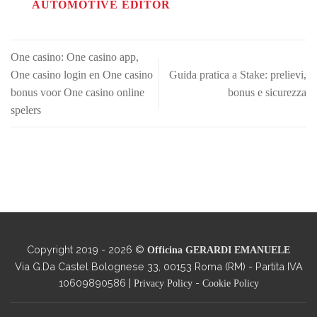
AUTOMOTIVE EDITOR
One casino: One casino app,
One casino login en One casino
Guida pratica a Stake: prelievi,
bonus voor One casino online
bonus e sicurezza
spelers
Copyright 2019 - 2026 ©
Officina GERARDI EMANUELE
Via G.Da Castel Bolognese 33, 00153 Roma (RM) - Partita IVA
10609890586 |
-
Privacy Policy
Cookie Policy