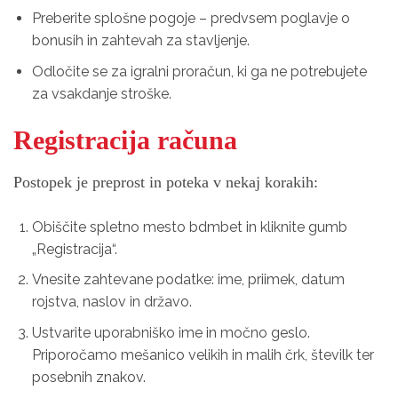
Preberite splošne pogoje – predvsem poglavje o
bonusih in zahtevah za stavljenje.
Odločite se za igralni proračun, ki ga ne potrebujete
za vsakdanje stroške.
Registracija računa
Postopek je preprost in poteka v nekaj korakih:
Obiščite spletno mesto bdmbet in kliknite gumb
„Registracija“.
Vnesite zahtevane podatke: ime, priimek, datum
rojstva, naslov in državo.
Ustvarite uporabniško ime in močno geslo.
Priporočamo mešanico velikih in malih črk, številk ter
posebnih znakov.