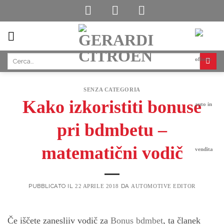
Skip
to
content
SENZA CATEGORIA
Kako izkoristiti bonuse
pri bdmbetu –
matematični vodič
PUBBLICATO IL
DA
22 APRILE 2018
AUTOMOTIVE EDITOR
Če iščete zanesljiv vodič za
Bonus bdmbet
, ta članek