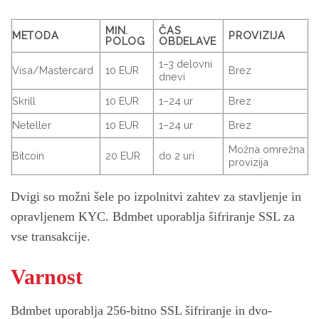
MIN.
ČAS
METODA
PROVIZIJA
POLOG
OBDELAVE
1–3 delovni
Visa/Mastercard
10 EUR
Brez
dnevi
Skrill
10 EUR
1–24 ur
Brez
Neteller
10 EUR
1–24 ur
Brez
Možna omrežna
Bitcoin
20 EUR
do 2 uri
provizija
Dvigi so možni šele po izpolnitvi zahtev za stavljenje in
opravljenem KYC. Bdmbet uporablja šifriranje SSL za
vse transakcije.
Varnost
Bdmbet uporablja 256-bitno SSL šifriranje in dvo-