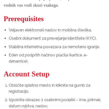
vodnik vas vodi skozi vsakega.
Prerequisites
Veljaven elektronski naslov in mobilna številka.
Osebni dokument za preverjanje identitete (KYC).
Stabilna internetna povezava za nemoteno igranje.
Eden od podprtih načinov plačila (kartice, e-
denarnice).
Account Setup
Obiščite spletno mesto in kliknite na gumb za
registracijo.
Izpolnite obrazec z osebnimi podatki – ime, priimek,
datum rojstva, naslov.