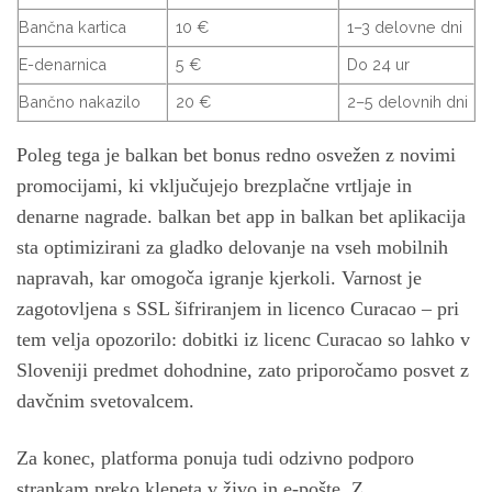
Bančna kartica
10 €
1–3 delovne dni
E-denarnica
5 €
Do 24 ur
Bančno nakazilo
20 €
2–5 delovnih dni
Poleg tega je balkan bet bonus redno osvežen z novimi
promocijami, ki vključujejo brezplačne vrtljaje in
denarne nagrade. balkan bet app in balkan bet aplikacija
sta optimizirani za gladko delovanje na vseh mobilnih
napravah, kar omogoča igranje kjerkoli. Varnost je
zagotovljena s SSL šifriranjem in licenco Curacao – pri
tem velja opozorilo: dobitki iz licenc Curacao so lahko v
Sloveniji predmet dohodnine, zato priporočamo posvet z
davčnim svetovalcem.
Za konec, platforma ponuja tudi odzivno podporo
strankam preko klepeta v živo in e-pošte. Z