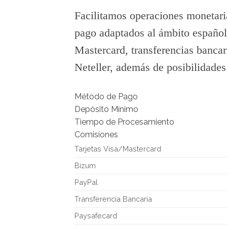
Facilitamos operaciones monetar
pago adaptados al ámbito español.
Mastercard, transferencias bancar
Neteller, además de posibilidad
Método de Pago
Depósito Mínimo
Tiempo de Procesamiento
Comisiones
Tarjetas Visa/Mastercard
Bizum
PayPal
Transferencia Bancaria
Paysafecard