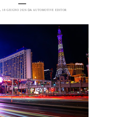
IL
DA
18 GIUGNO 2026
AUTOMOTIVE EDITOR