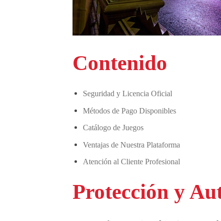
Contenido
Seguridad y Licencia Oficial
Métodos de Pago Disponibles
Catálogo de Juegos
Ventajas de Nuestra Plataforma
Atención al Cliente Profesional
Protección y Aut