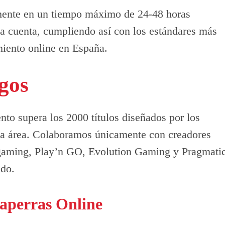
lmente en un tiempo máximo de 24-48 horas
 la cuenta, cumpliendo así con los estándares más
imiento online en España.
gos
nto supera los 2000 títulos diseñados por los
la área. Colaboramos únicamente con creadores
gaming, Play’n GO, Evolution Gaming y Pragmati
ado.
gaperras Online