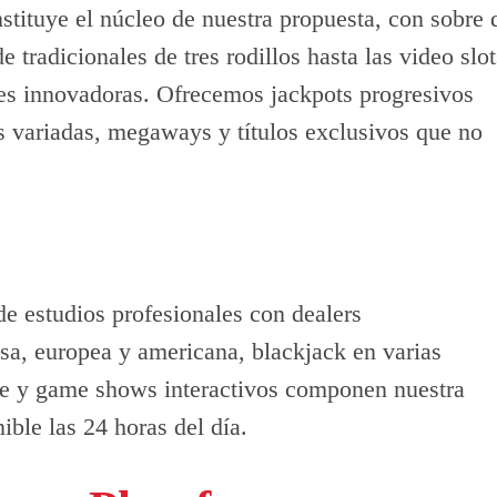
tituye el núcleo de nuestra propuesta, con sobre 
tradicionales de tres rodillos hasta las video slot
s innovadoras. Ofrecemos jackpots progresivos
s variadas, megaways y títulos exclusivos que no
e estudios profesionales con dealers
sa, europea y americana, blackjack en varias
ibe y game shows interactivos componen nuestra
ible las 24 horas del día.