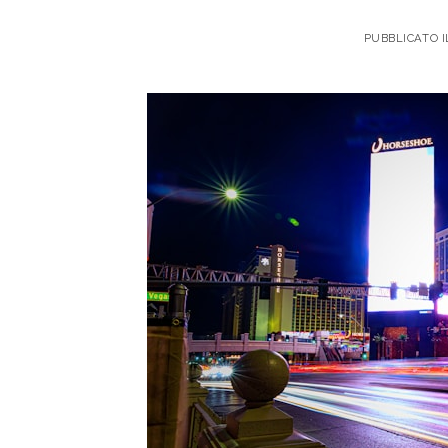
PUBBLICATO 