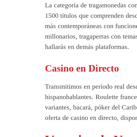
La categoría de tragamonedas cons
1500 títulos que comprenden desde 
más contemporáneas con funcione
millonarios, tragaperras con tema
hallarás en demás plataformas.
Casino en Directo
Transmitimos en período real desd
hispanohablantes. Roulette france
variantes, bacará, póker del Car
oferta de casino en directo, dispon