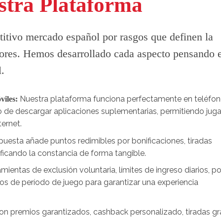
stra Plataforma
titivo mercado español por rasgos que definen la
adores. Hemos desarrollado cada aspecto pensando 
l.
Nuestra plataforma funciona perfectamente en teléfo
viles:
to de descargar aplicaciones suplementarias, permitiendo juga
ernet.
uesta añade puntos redimibles por bonificaciones, tiradas
ificando la constancia de forma tangible.
mientas de exclusión voluntaria, límites de ingreso diarios, po
 de período de juego para garantizar una experiencia
n premios garantizados, cashback personalizado, tiradas gra