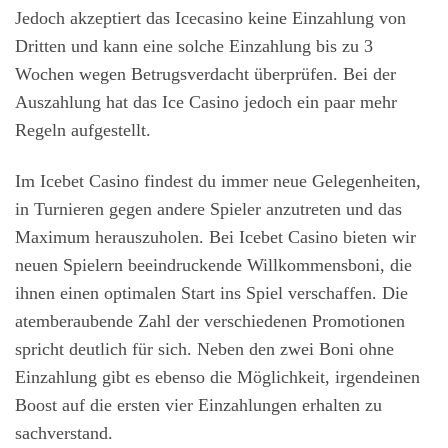
Jedoch akzeptiert das Icecasino keine Einzahlung von
Dritten und kann eine solche Einzahlung bis zu 3
Wochen wegen Betrugsverdacht überprüfen. Bei der
Auszahlung hat das Ice Casino jedoch ein paar mehr
Regeln aufgestellt.
Im Icebet Casino findest du immer neue Gelegenheiten,
in Turnieren gegen andere Spieler anzutreten und das
Maximum herauszuholen. Bei Icebet Casino bieten wir
neuen Spielern beeindruckende Willkommensboni, die
ihnen einen optimalen Start ins Spiel verschaffen. Die
atemberaubende Zahl der verschiedenen Promotionen
spricht deutlich für sich. Neben den zwei Boni ohne
Einzahlung gibt es ebenso die Möglichkeit, irgendeinen
Boost auf die ersten vier Einzahlungen erhalten zu
sachverstand.