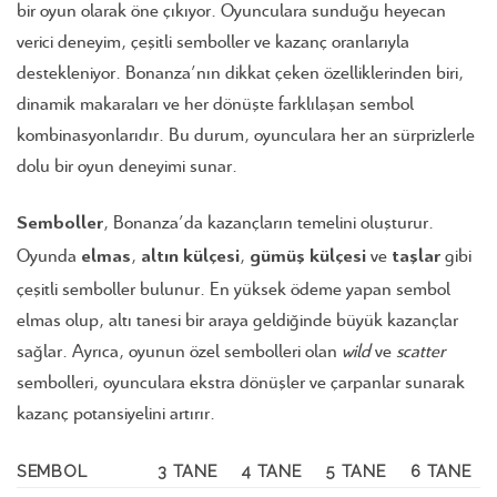
bir oyun olarak öne çıkıyor. Oyunculara sunduğu heyecan
verici deneyim, çeşitli semboller ve kazanç oranlarıyla
destekleniyor. Bonanza’nın dikkat çeken özelliklerinden biri,
dinamik makaraları ve her dönüşte farklılaşan sembol
kombinasyonlarıdır. Bu durum, oyunculara her an sürprizlerle
dolu bir oyun deneyimi sunar.
, Bonanza’da kazançların temelini oluşturur.
Semboller
Oyunda
,
,
ve
gibi
elmas
altın külçesi
gümüş külçesi
taşlar
çeşitli semboller bulunur. En yüksek ödeme yapan sembol
elmas olup, altı tanesi bir araya geldiğinde büyük kazançlar
sağlar. Ayrıca, oyunun özel sembolleri olan
wild
ve
scatter
sembolleri, oyunculara ekstra dönüşler ve çarpanlar sunarak
kazanç potansiyelini artırır.
SEMBOL
3 TANE
4 TANE
5 TANE
6 TANE