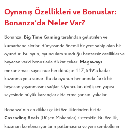
Oynanış Özellikleri ve Bonuslar:
Bonanza’da Neler Var?
Bonanza,
tarafından geliştirilen ve
Big Time Gaming
kumarhane slotları dünyasında önemli bir yere sahip olan bir
oyundur. Bu oyun, oyunculara sunduğu benzersiz özellikler ve
heyecan verici bonuslarla dikkat çeker.
Megaways
mekanizması sayesinde her dönüşte 117,649’a kadar
kazanma yolu sunar. Bu da oyunun her anında farklı bir
heyecan yaşanmasını sağlar. Oyuncular, değişken yapısı
sayesinde büyük kazançlar elde etme şansını yakalar.
Bonanza’nın en dikkat çekici özelliklerinden biri de
(Düşen Makaralar) sistemidir. Bu özellik,
Cascading Reels
kazanan kombinasyonların patlamasına ve yeni sembollerin