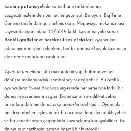
ile kumarhane tutkunlarının
kazanç potansiyeli
vazgeçilmezlerinden biri haline gelmiştir. Bu oyun, Big Time
Gaming tarafından geliştirilmiş olup, Megaways mekanizması
sayesinde oyunculara 117,649 farklı kazanma yolu sunar.
ve
, oyuncuları
Renkli grafikler
hareketli ses efektleri
adeta oyunun içine çekerken, her bir dönüşte büyük kazançlar
elde etme umudunu canlı tutar.
Oyunun temelinde
, altı makaralı bir yapı bulunur ve her
dönüşte makaralardaki sembol sayısı değişebilir. Bu özellik,
oyuncuların
Sweet Bonanza
sayesinde her seferinde farklı bir
deneyim yaşamasını sağlar. Bonanza’nın en dikkat çekici
unsurlarından biri de
ücretsiz dönüşler
özelliğidir. Oyuncular,
belirli sembolleri eşleştirerek bu ücretsiz dönüşleri tetikleyebilir
ve bu esnada artan çarpanlarla kazançlarını katlayabilirler. Bu
da oyunun cazibesini artıran önemli bir faktördür.