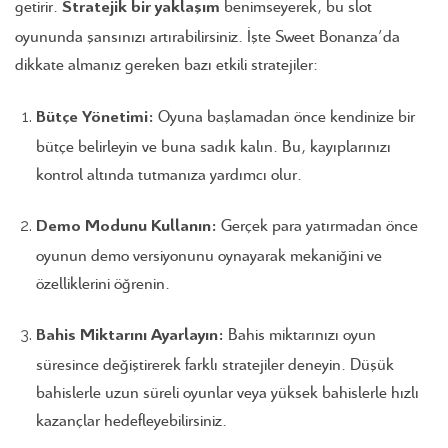
getirir.
benimseyerek, bu slot
Stratejik bir yaklaşım
oyununda şansınızı artırabilirsiniz. İşte Sweet Bonanza’da
dikkate almanız gereken bazı etkili stratejiler:
Oyuna başlamadan önce kendinize bir
Bütçe Yönetimi:
bütçe belirleyin ve buna sadık kalın. Bu, kayıplarınızı
kontrol altında tutmanıza yardımcı olur.
Gerçek para yatırmadan önce
Demo Modunu Kullanın:
oyunun demo versiyonunu oynayarak mekaniğini ve
özelliklerini öğrenin.
Bahis miktarınızı oyun
Bahis Miktarını Ayarlayın:
süresince değiştirerek farklı stratejiler deneyin. Düşük
bahislerle uzun süreli oyunlar veya yüksek bahislerle hızlı
kazançlar hedefleyebilirsiniz.