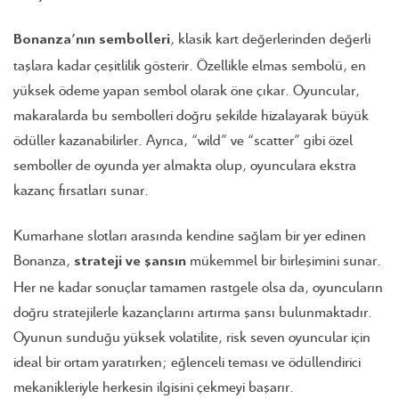
, klasik kart değerlerinden değerli
Bonanza’nın sembolleri
taşlara kadar çeşitlilik gösterir. Özellikle elmas sembolü, en
yüksek ödeme yapan sembol olarak öne çıkar. Oyuncular,
makaralarda bu sembolleri doğru şekilde hizalayarak büyük
ödüller kazanabilirler. Ayrıca, “wild” ve “scatter” gibi özel
semboller de oyunda yer almakta olup, oyunculara ekstra
kazanç fırsatları sunar.
Kumarhane slotları arasında kendine sağlam bir yer edinen
Bonanza,
mükemmel bir birleşimini sunar.
strateji ve şansın
Her ne kadar sonuçlar tamamen rastgele olsa da, oyuncuların
doğru stratejilerle kazançlarını artırma şansı bulunmaktadır.
Oyunun sunduğu yüksek volatilite, risk seven oyuncular için
ideal bir ortam yaratırken; eğlenceli teması ve ödüllendirici
mekanikleriyle herkesin ilgisini çekmeyi başarır.