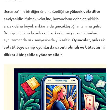
Bonanza’nın bir diğer önemli özelliği ise
yüksek volatilite
. Yüksek volatilite, kazançların daha az sıklıkla
seviyesidir
ancak daha büyük miktarlarda gerçekleştiği anlamına gelir.
Bu, oyuncuların büyük ödüller kazanma şansını artırırken,
aynı zamanda risk seviyesini de yükseltir.
Oyuncular, yüksek
volatiliteye sahip oyunlarda sabırlı olmalı ve bütçelerini
.
dikkatli bir şekilde yönetmelidir