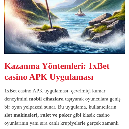
Kazanma Yöntemleri: 1xBet
casino APK Uygulaması
1xBet casino APK uygulaması, çevrimiçi kumar
deneyimini
mobil cihazlara
taşıyarak oyunculara geniş
bir oyun yelpazesi sunar. Bu uygulama, kullanıcıların
slot makineleri, rulet ve poker
gibi klasik casino
oyunlarının yanı sıra canlı krupiyelerle gerçek zamanlı