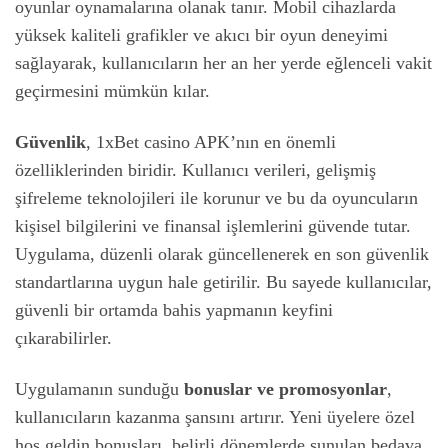
oyunlar oynamalarına olanak tanır. Mobil cihazlarda
yüksek kaliteli grafikler ve akıcı bir oyun deneyimi
sağlayarak, kullanıcıların her an her yerde eğlenceli vakit
geçirmesini mümkün kılar.
Güvenlik
, 1xBet casino APK’nın en önemli
özelliklerinden biridir. Kullanıcı verileri, gelişmiş
şifreleme teknolojileri ile korunur ve bu da oyuncuların
kişisel bilgilerini ve finansal işlemlerini güvende tutar.
Uygulama, düzenli olarak güncellenerek en son güvenlik
standartlarına uygun hale getirilir. Bu sayede kullanıcılar,
güvenli bir ortamda bahis yapmanın keyfini
çıkarabilirler.
Uygulamanın sunduğu
bonuslar ve promosyonlar
,
kullanıcıların kazanma şansını artırır. Yeni üyelere özel
hoş geldin bonusları, belirli dönemlerde sunulan bedava