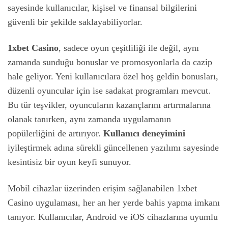
sayesinde kullanıcılar, kişisel ve finansal bilgilerini
güvenli bir şekilde saklayabiliyorlar.
1xbet Casino
, sadece oyun çeşitliliği ile değil, aynı
zamanda sunduğu bonuslar ve promosyonlarla da cazip
hale geliyor. Yeni kullanıcılara özel hoş geldin bonusları,
düzenli oyuncular için ise sadakat programları mevcut.
Bu tür teşvikler, oyuncuların kazançlarını artırmalarına
olanak tanırken, aynı zamanda uygulamanın
popülerliğini de artırıyor.
Kullanıcı deneyimini
iyileştirmek adına sürekli güncellenen yazılımı sayesinde
kesintisiz bir oyun keyfi sunuyor.
Mobil cihazlar üzerinden erişim sağlanabilen 1xbet
Casino uygulaması, her an her yerde bahis yapma imkanı
tanıyor. Kullanıcılar, Android ve iOS cihazlarına uyumlu