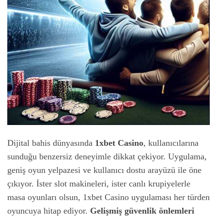
Dijital bahis dünyasında
1xbet Casino
, kullanıcılarına
sunduğu benzersiz deneyimle dikkat çekiyor. Uygulama,
geniş oyun yelpazesi ve kullanıcı dostu arayüzü ile öne
çıkıyor. İster slot makineleri, ister canlı krupiyelerle
masa oyunları olsun, 1xbet Casino uygulaması her türden
oyuncuya hitap ediyor.
Gelişmiş güvenlik önlemleri