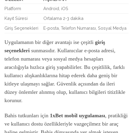
Platform
Android, iOS
Kayıt Süresi
Ortalama 2-3 dakika
Giriş Seçenekleri
E-posta, Telefon Numarası, Sosyal Medya
Uygulamanın bir diğer avantajı ise çeşitli
giriş
seçenekleri
sunmasıdır. Kullanıcılar e-posta adresi,
telefon numarası veya sosyal medya hesapları
aracılığıyla hızlıca giriş yapabilirler. Bu çeşitlilik, farklı
kullanıcı alışkanlıklarına hitap ederek daha geniş bir
kitleye ulaşmayı sağlar. Güvenlik açısından da ileri
düzey önlemler alınmış olup, kullanıcı bilgileri titizlikle
korunur.
Bahis tutkunları için
1xBet mobil uygulaması
, pratikliği
ve kullanıcı dostu özellikleriyle vazgeçilmez bir araç
haline gelmiştir. Bahis dünyasında yer almak isteyen