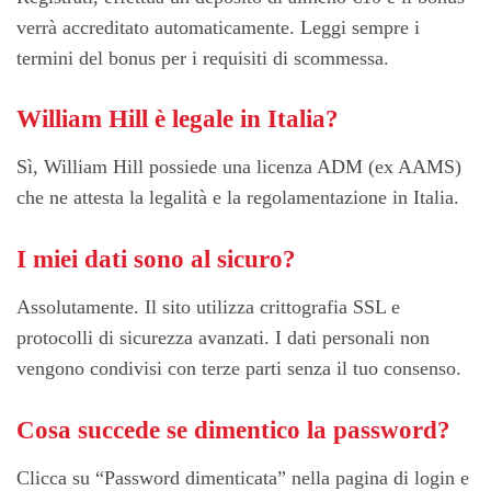
verrà accreditato automaticamente. Leggi sempre i
termini del bonus per i requisiti di scommessa.
William Hill è legale in Italia?
Sì, William Hill possiede una licenza ADM (ex AAMS)
che ne attesta la legalità e la regolamentazione in Italia.
I miei dati sono al sicuro?
Assolutamente. Il sito utilizza crittografia SSL e
protocolli di sicurezza avanzati. I dati personali non
vengono condivisi con terze parti senza il tuo consenso.
Cosa succede se dimentico la password?
Clicca su “Password dimenticata” nella pagina di login e