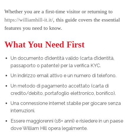
Whether you are a first-time visitor or returning to
https://williamhill-it.it/
, this guide covers the essential
features you need to know.
What You Need First
Un documento d’identità valido (carta d’identità,
passaporto o patente) per la verifica KYC.
Un indirizzo email attivo e un numero di telefono.
Un metodo di pagamento accettato (carta di
credito/debito, portafoglio elettronico, bonifico).
Una connessione internet stabile per giocare senza
interruzioni.
Essere maggiorenni (18+ anni) e risiedere in un paese
dove William Hill opera legalmente.