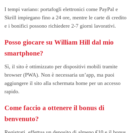
I tempi variano: portafogli elettronici come PayPal e
Skrill impiegano fino a 24 ore, mentre le carte di credito
e i bonifici possono richiedere 2-7 giorni lavorativi.
Posso giocare su William Hill dal mio
smartphone?
Sì, il sito è ottimizzato per dispositivi mobili tramite
browser (PWA). Non è necessaria un’app, ma puoi
aggiungere il sito alla schermata home per un accesso
rapido.
Come faccio a ottenere il bonus di
benvenuto?
Registrati, effettua un deposito di almeno €10 e il bonus