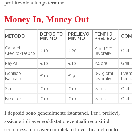
profittevole a lungo termine.
Money In, Money Out
DEPOSITO
PRELIEVO
TEMPI DI
METODO
COM
MINIMO
MINIMO
PRELIEVO
Carta di
2-5 giorni
€10
€20
Gratu
Credito/Debito
lavorativi
PayPal
€10
€10
24 ore
Gratu
Bonifico
3-7 giorni
Event
€10
€50
Bancario
lavorativi
banca
Skrill
€10
€10
24 ore
Gratu
Neteller
€10
€10
24 ore
Gratu
I depositi sono generalmente istantanei. Per i prelievi,
assicurati di aver soddisfatto eventuali requisiti di
scommessa e di aver completato la verifica del conto.