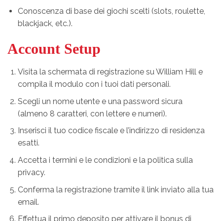
Conoscenza di base dei giochi scelti (slots, roulette,
blackjack, etc.).
Account Setup
Visita la schermata di registrazione su William Hill e
compila il modulo con i tuoi dati personali.
Scegli un nome utente e una password sicura
(almeno 8 caratteri, con lettere e numeri).
Inserisci il tuo codice fiscale e l’indirizzo di residenza
esatti.
Accetta i termini e le condizioni e la politica sulla
privacy.
Conferma la registrazione tramite il link inviato alla tua
email.
Effettua il primo deposito per attivare il bonus di