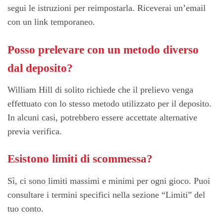
segui le istruzioni per reimpostarla. Riceverai un’email
con un link temporaneo.
Posso prelevare con un metodo diverso
dal deposito?
William Hill di solito richiede che il prelievo venga
effettuato con lo stesso metodo utilizzato per il deposito.
In alcuni casi, potrebbero essere accettate alternative
previa verifica.
Esistono limiti di scommessa?
Sì, ci sono limiti massimi e minimi per ogni gioco. Puoi
consultare i termini specifici nella sezione “Limiti” del
tuo conto.