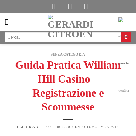
Skip
to
content
SENZA CATEGORIA
Guida Pratica William
Hill Casino –
Registrazione e
Scommesse
PUBBLICATO IL
DA
7 OTTOBRE 2015
AUTOMOTIVE ADMIN