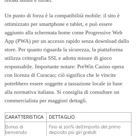
reload bonus e tornei.
Un punto di forza è la compatibilità mobile: il sito è
ottimizzato per smartphone e tablet, e può essere
aggiunto alla schermata home come Progressive Web
App (PWA) per un accesso rapido senza download dallo
store. Per quanto riguarda la sicurezza, la piattaforma
utilizza crittografia SSL e adotta misure di gioco
responsabile. Importante notare: PreWin Casino opera
con licenza di Curacao; ciò significa che le vincite
potrebbero essere soggette a tassazione locale in base
alla normativa italiana. Si consiglia di consultare un
commercialista per maggiori dettagli.
CARATTERISTICA
DETTAGLIO
Bonus di
Fino al 100% dell’importo del primo
benvenuto
deposito più giri gratuiti