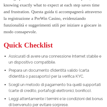
knowing exactly what to expect at each step saves time
and frustration. Questa guida ti accompagnerà attraverso
la registrazione a PreWin Casino, evidenziando
funzionalità e suggerimenti utili per iniziare a giocare in
modo consapevole.
Quick Checklist
Assicurati di avere una connessione Internet stabile e
un dispositivo compatibile.
Prepara un documento d’identità valido (carta
d’identità o passaporto) per la verifica KYC.
Scegli un metodo di pagamento tra quelli supportati
(carte di credito, portafogli elettronici, bonifico).
Leggi attentamente i termini e le condizioni del bonus
di benvenuto per evitare sorprese.