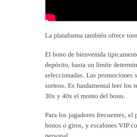
La plataforma también ofrece tor
El bono de bienvenida típicamente
depósito, hasta un límite determi
seleccionadas. Las promociones s
sorteos. Es fundamental leer los t
30x y 40x el monto del bono.
Para los jugadores frecuentes, el
bonos o giros, y escalones VIP co
personal.