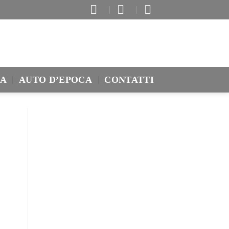
TA
AUTO D’EPOCA
CONTATTI