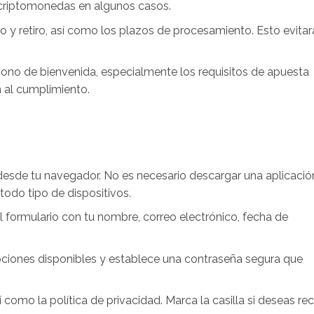
 criptomonedas en algunos casos.
o y retiro, así como los plazos de procesamiento. Esto evitar
ono de bienvenida, especialmente los requisitos de apuesta
n al cumplimiento.
 desde tu navegador. No es necesario descargar una aplicació
todo tipo de dispositivos.
l formulario con tu nombre, correo electrónico, fecha de
opciones disponibles y establece una contraseña segura que
como la política de privacidad. Marca la casilla si deseas reci