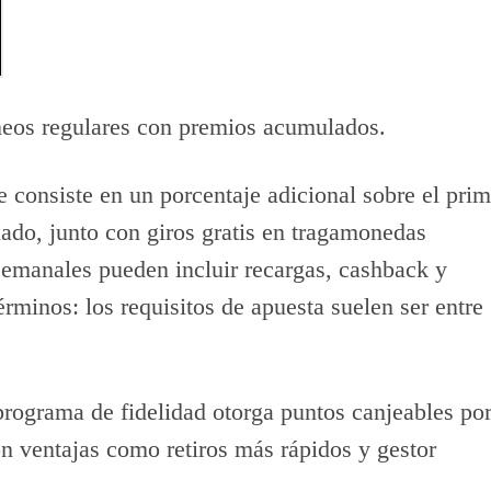
neos regulares con premios acumulados.
 consiste en un porcentaje adicional sobre el prim
nado, junto con giros gratis en tragamonedas
emanales pueden incluir recargas, cashback y
érminos: los requisitos de apuesta suelen ser entre
 programa de fidelidad otorga puntos canjeables po
n ventajas como retiros más rápidos y gestor