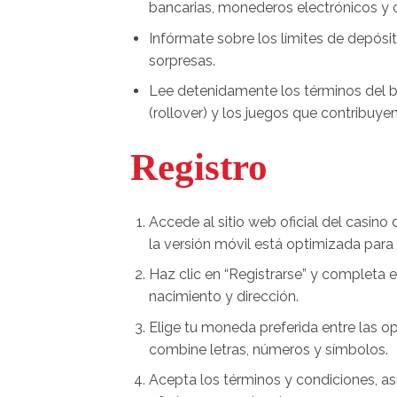
bancarias, monederos electrónicos y
Infórmate sobre los límites de depósit
sorpresas.
Lee detenidamente los términos del b
(rollover) y los juegos que contribuye
Registro
Accede al sitio web oficial del casino
la versión móvil está optimizada para 
Haz clic en “Registrarse” y completa e
nacimiento y dirección.
Elige tu moneda preferida entre las 
combine letras, números y símbolos.
Acepta los términos y condiciones, así 