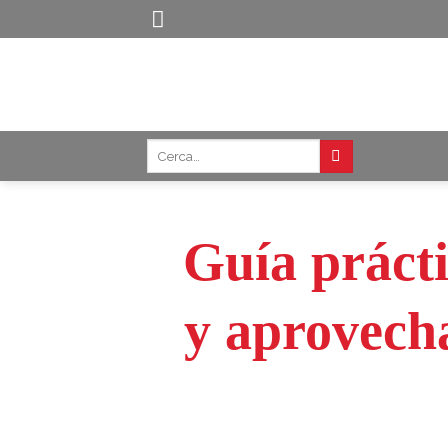
Skip
to
content
Guía prácti
y aprovech