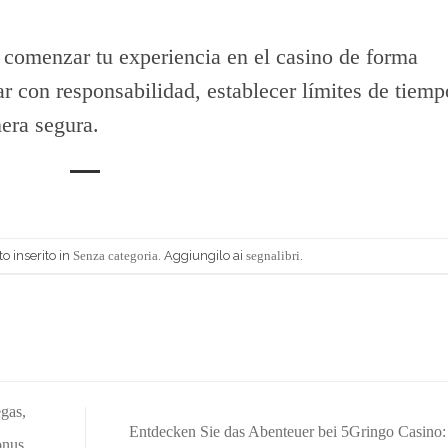
a comenzar tu experiencia en el casino de forma
 con responsabilidad, establecer límites de tiemp
nera segura.
o inserito in
. Aggiungilo ai
.
Senza categoria
segnalibri
gas,
Entdecken Sie das Abenteuer bei 5Gringo Casino:
onus,