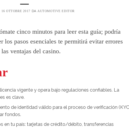
L
DA
16 OTTOBRE 2017
AUTOMOTIVE EDITOR
tómate cinco minutos para leer esta guía; podría
 los pasos esenciales te permitirá evitar errores
as ventajas del casino.
ar
licencia vigente y opera bajo regulaciones confiables. La
es es clave.
to de identidad válido para el proceso de verificación (KYC
rar fondos.
en tu país: tarjetas de crédito/débito, transferencias