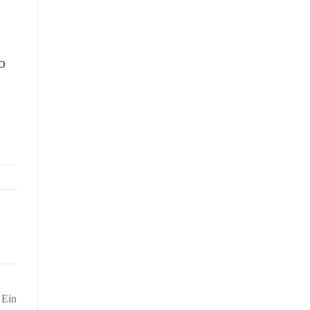
o
 Ein