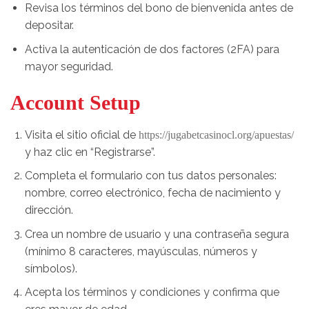
Revisa los términos del bono de bienvenida antes de
depositar.
Activa la autenticación de dos factores (2FA) para
mayor seguridad.
Account Setup
Visita el sitio oficial de
https://jugabetcasinocl.org/apuestas/
y haz clic en “Registrarse”.
Completa el formulario con tus datos personales:
nombre, correo electrónico, fecha de nacimiento y
dirección.
Crea un nombre de usuario y una contraseña segura
(mínimo 8 caracteres, mayúsculas, números y
símbolos).
Acepta los términos y condiciones y confirma que