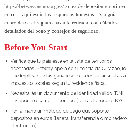
https://betwaycasino.org.es/
antes de depositar su primer
euro — aquí están las respuestas honestas. Esta guía
cubre desde el registro hasta la retirada, con cálculos
detallados del bono y consejos de seguridad.
Before You Start
Verifica que tu país esté en la lista de territorios
aceptados. Betway opera con licencia de Curazao, lo
que implica que las ganancias pueden estar sujetas a
impuestos locales según tu residencia fiscal.
Necesitarás un documento de identidad válido (DNI,
pasaporte o carné de conducir) para el proceso KYC.
Ten a mano un método de pago que soporte
depósitos en euros (tarjeta, transferencia o monedero
electrónico).