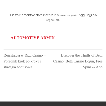
Questo elemento è stato inserito in
. Aggiungilo ai
Senza categoria
.
segnalibri
AUTOMOTIVE ADMIN
Rejestracja w Rizc Casino –
Discover the Thrills of Betti
Poradnik krok po kroku i
Casino: Betti Casino Login, Free
strategia bonusowa
Spins & App