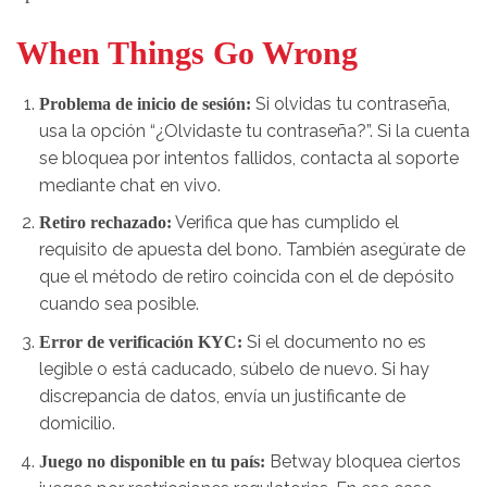
When Things Go Wrong
Si olvidas tu contraseña,
Problema de inicio de sesión:
usa la opción “¿Olvidaste tu contraseña?”. Si la cuenta
se bloquea por intentos fallidos, contacta al soporte
mediante chat en vivo.
Verifica que has cumplido el
Retiro rechazado:
requisito de apuesta del bono. También asegúrate de
que el método de retiro coincida con el de depósito
cuando sea posible.
Si el documento no es
Error de verificación KYC:
legible o está caducado, súbelo de nuevo. Si hay
discrepancia de datos, envía un justificante de
domicilio.
Betway bloquea ciertos
Juego no disponible en tu país: