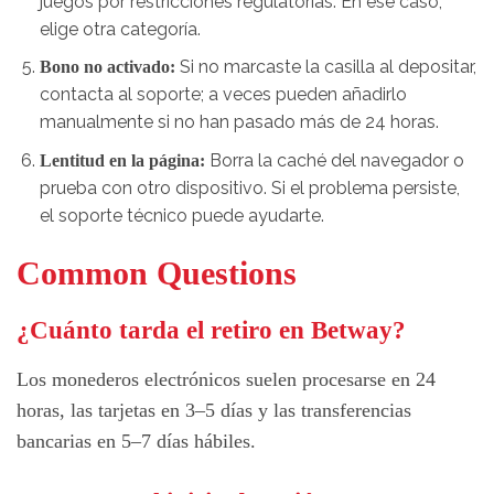
juegos por restricciones regulatorias. En ese caso,
elige otra categoría.
Si no marcaste la casilla al depositar,
Bono no activado:
contacta al soporte; a veces pueden añadirlo
manualmente si no han pasado más de 24 horas.
Borra la caché del navegador o
Lentitud en la página:
prueba con otro dispositivo. Si el problema persiste,
el soporte técnico puede ayudarte.
Common Questions
¿Cuánto tarda el retiro en Betway?
Los monederos electrónicos suelen procesarse en 24
horas, las tarjetas en 3–5 días y las transferencias
bancarias en 5–7 días hábiles.