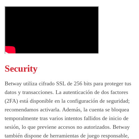
Security
Betway utiliza cifrado SSL de 256 bits para proteger tus
datos y transacciones. La autenticación de dos factores
(2FA) está disponible en la configuración de seguridad;
recomendamos activarla. Además, la cuenta se bloquea
temporalmente tras varios intentos fallidos de inicio de
sesión, lo que previene accesos no autorizados. Betway
también dispone de herramientas de juego responsable,