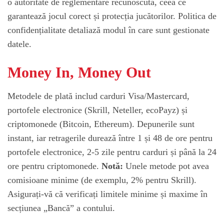
o autoritate de reglementare recunoscută, ceea ce
garantează jocul corect și protecția jucătorilor. Politica de
confidențialitate detaliază modul în care sunt gestionate
datele.
Money In, Money Out
Metodele de plată includ carduri Visa/Mastercard,
portofele electronice (Skrill, Neteller, ecoPayz) și
criptomonede (Bitcoin, Ethereum). Depunerile sunt
instant, iar retragerile durează între 1 și 48 de ore pentru
portofele electronice, 2-5 zile pentru carduri și până la 24
ore pentru criptomonede.
Notă:
Unele metode pot avea
comisioane minime (de exemplu, 2% pentru Skrill).
Asigurați-vă că verificați limitele minime și maxime în
secțiunea „Bancă” a contului.