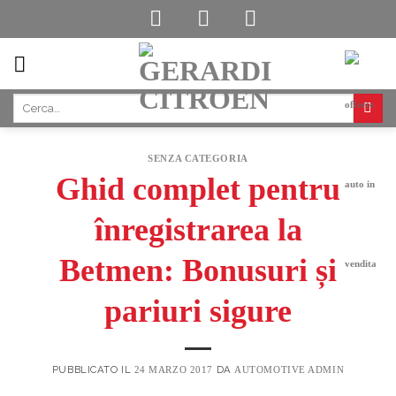
Skip
to
content
SENZA CATEGORIA
Ghid complet pentru
înregistrarea la
Betmen: Bonusuri și
pariuri sigure
PUBBLICATO IL
DA
24 MARZO 2017
AUTOMOTIVE ADMIN