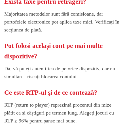
Există taxe pentru retrageri?
Majoritatea metodelor sunt fără comisioane, dar
portofelele electronice pot aplica taxe mici. Verificați în
secțiunea de plată.
Pot folosi același cont pe mai multe
dispozitive?
Da, vă puteți autentifica de pe orice dispozitiv, dar nu
simultan – riscați blocarea contului.
Ce este RTP-ul și de ce contează?
RTP (return to player) reprezintă procentul din mize
plătit ca și câștiguri pe termen lung. Alegeți jocuri cu
RTP ≥ 96% pentru șanse mai bune.