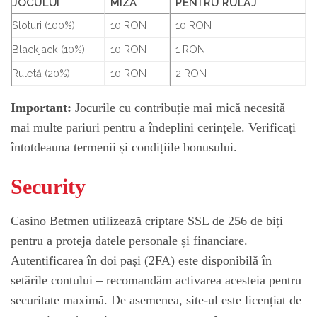
JOCULUI
MIZĂ
PENTRU RULAJ
Sloturi (100%)
10 RON
10 RON
Blackjack (10%)
10 RON
1 RON
Ruletă (20%)
10 RON
2 RON
Important:
Jocurile cu contribuție mai mică necesită
mai multe pariuri pentru a îndeplini cerințele. Verificați
întotdeauna termenii și condițiile bonusului.
Security
Casino Betmen utilizează criptare SSL de 256 de biți
pentru a proteja datele personale și financiare.
Autentificarea în doi pași (2FA) este disponibilă în
setările contului – recomandăm activarea acesteia pentru
securitate maximă. De asemenea, site-ul este licențiat de