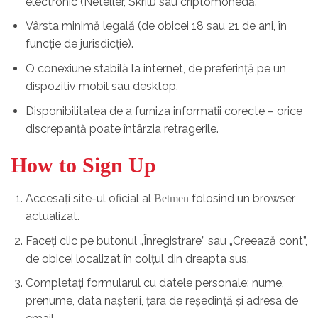
electronic (Neteller, Skrill) sau criptomonedă.
Vârsta minimă legală (de obicei 18 sau 21 de ani, în
funcție de jurisdicție).
O conexiune stabilă la internet, de preferință pe un
dispozitiv mobil sau desktop.
Disponibilitatea de a furniza informații corecte – orice
discrepanță poate întârzia retragerile.
How to Sign Up
Accesați site-ul oficial al
folosind un browser
Betmen
actualizat.
Faceți clic pe butonul „Înregistrare” sau „Creează cont”,
de obicei localizat în colțul din dreapta sus.
Completați formularul cu datele personale: nume,
prenume, data nașterii, țara de reședință și adresa de